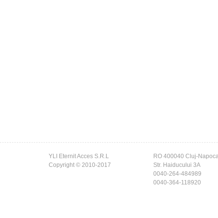
YLI Eternit Acces S.R.L
RO 400040 Cluj-Napoc
Copyright © 2010-2017
Str. Haiducului 3A
0040-264-484989
0040-364-118920