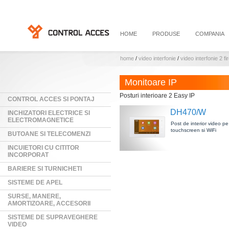
HOME
PRODUSE
COMPANIA
home
/
video interfonie
/
video interfonie 2 fi
Monitoare IP
Posturi interioare 2 Easy IP
CONTROL ACCES SI PONTAJ
DH470/W
INCHIZATORI ELECTRICE SI
ELECTROMAGNETICE
Post de interior video pe 
touchscreen si WiFi
BUTOANE SI TELECOMENZI
INCUIETORI CU CITITOR
INCORPORAT
BARIERE SI TURNICHETI
SISTEME DE APEL
SURSE, MANERE,
AMORTIZOARE, ACCESORII
SISTEME DE SUPRAVEGHERE
VIDEO