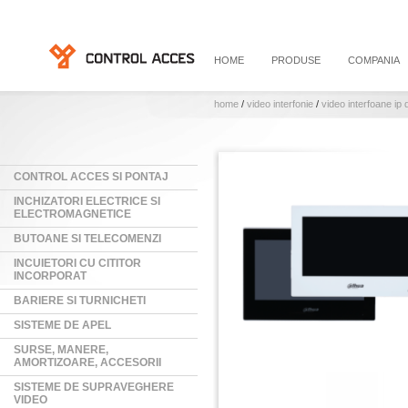
HOME
PRODUSE
COMPANIA
home
/
video interfonie
/
video interfoane ip
CONTROL ACCES SI PONTAJ
INCHIZATORI ELECTRICE SI
ELECTROMAGNETICE
BUTOANE SI TELECOMENZI
INCUIETORI CU CITITOR
INCORPORAT
BARIERE SI TURNICHETI
SISTEME DE APEL
SURSE, MANERE,
AMORTIZOARE, ACCESORII
SISTEME DE SUPRAVEGHERE
VIDEO