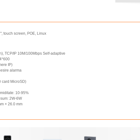
7", touch screen, POE, Linux
/n), TCP/IP 10M/100Mbps Self-adaptive
24*600
mere IP)
 iesire alarma
ar card MicroSD)
umiditate: 10-95%
onsum: 2W-6W
 mm × 26.0 mm