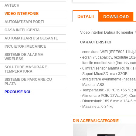
AVTECH
VIDEO INTERFONIE
DETALII
DOWNLOAD
AUTOMATIZARI PORTI
CASA INTELIGENTA
Video interfon Dahua IP, monitor 
AUTOMATIZARI USI GLISANTE
CARACTERISTICI
INCUIETORI MECANICE
- conexiune WiFi (IEEE802.11b/g
SISTEME DE ALARMA
- ecran 7", capacitiv, rezolutie 10
WIRELESS
- functie monitorizare (inclusiv ca
SOLUTII DE MASURARE
- 6 intrari senzor alarma (cu fir); 1
TEMPERATURA
- Suport MicroSD, max 32GB
- Inregistrare evenimente (neces
SISTEME DE PARCARE CU
PLATA
- Material: ABS
- Temperatura: -10 °C to +55 °C; 
PRODUSE NOI
- Alimentare POE/ 12Vcc(1A); C
- Dimensiuni: 189.6 mm × 134.6
- Masa neta: 0.34 kg
DIN ACEEASI CATEGORIE