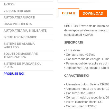
AVTECH
VIDEO INTERFONIE
DETALII
DOWNLOAD
AUTOMATIZARI PORTI
CASA INTELIGENTA
SBUTTON 6-wet este un buton de 
de receptie wireless este prevazut
AUTOMATIZARI USI GLISANTE
contact umed +12Vcc.
INCUIETORI MECANICE
SPECIFICATII
SISTEME DE ALARMA
WIRELESS
• LED status
SOLUTII DE MASURARE
• Contact umed +12Vcc
TEMPERATURA
• Consum redus de energie ≤ 8m
• Pe un modul de receptie se pot 
SISTEME DE PARCARE CU
PLATA
• Temporizare 1/ 5 secunde sau bi
PRODUSE NOI
CARACTERISTICI
• Alimentare buton: Baterie CR20
• Alimentare modul de receptie: 1
• Consum buton: ≤ 8mA
• Consum modul de receptie: ≤ 
• Iesire: Tranzistor Mosfet OC
• Contact umed: +12Vcc