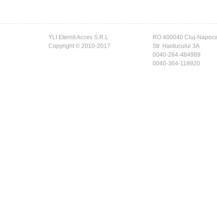
YLI Eternit Acces S.R.L
RO 400040 Cluj-Napoc
Copyright © 2010-2017
Str. Haiducului 3A
0040-264-484989
0040-364-118920