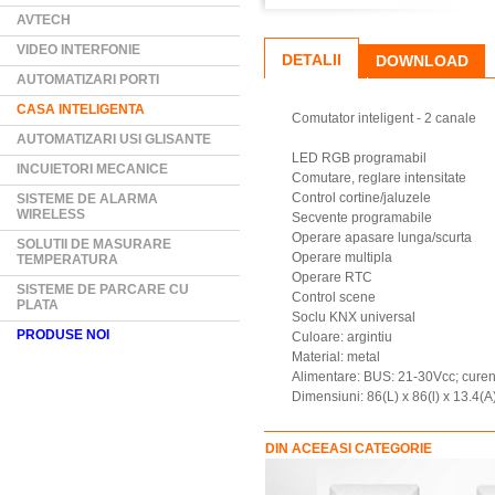
AVTECH
VIDEO INTERFONIE
DETALII
DOWNLOAD
AUTOMATIZARI PORTI
CASA INTELIGENTA
Comutator inteligent - 2 canale
AUTOMATIZARI USI GLISANTE
LED RGB programabil
INCUIETORI MECANICE
Comutare, reglare intensitate
Control cortine/jaluzele
SISTEME DE ALARMA
WIRELESS
Secvente programabile
Operare apasare lunga/scurta
SOLUTII DE MASURARE
Operare multipla
TEMPERATURA
Operare RTC
SISTEME DE PARCARE CU
Control scene
PLATA
Soclu KNX universal
PRODUSE NOI
Culoare: argintiu
Material: metal
Alimentare: BUS: 21-30Vcc; cur
Dimensiuni: 86(L) x 86(l) x 13.4(
DIN ACEEASI CATEGORIE