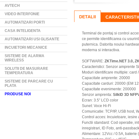
AVTECH
VIDEO INTERFONIE
DETALII
CARACTERISTI
AUTOMATIZARI PORTI
CASA INTELIGENTA
Terminal de pontaj si control acc
ce permite identificarea cu usurin
AUTOMATIZARI USI GLISANTE
puternica. Datorita noului hardwar
INCUIETORI MECANICE
moderna si interactiva.
SISTEME DE ALARMA
WIRELESS
SOFTWARE:
ZKTime.NET 3.0, Z
Caracteristici: Senzor amprente Si
SOLUTII DE MASURARE
Moduri identificare multiple: card 
TEMPERATURA
Capacitate amprente: 20000
SISTEME DE PARCARE CU
Capacitate carduri: 20000 (EM 12
PLATA
Capacitate evenimente: 200000
PRODUSE NOI
Senzor amprenta:
SilkID 3D NFPV 
Ecran: 3.5” LCD color
Sunet: Voce Hi-Fi
Comunicatie: TCP/IP, USB host, W
Control acces: Incuietoare, iesire
Functii standard: Cod operatie, 
inregistrari, ID Foto, anti-passba
Alimentare: 12Vcc / 0.5A, baterie 