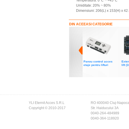
Temperatura: 0°C ~ +45°C
Umiditate: 20% ~ 80%
Dimensiuni: 206(L) x 153(H) x 4
DIN ACEEASI CATEGORIE
Panou control acces
Exten
etaje pentru lifturi
lift (
YLI Eternit Acces S.R.L
RO 400040 Cluj-Napoc
Copyright © 2010-2017
Str. Haiducului 3A
0040-264-484989
0040-364-118920