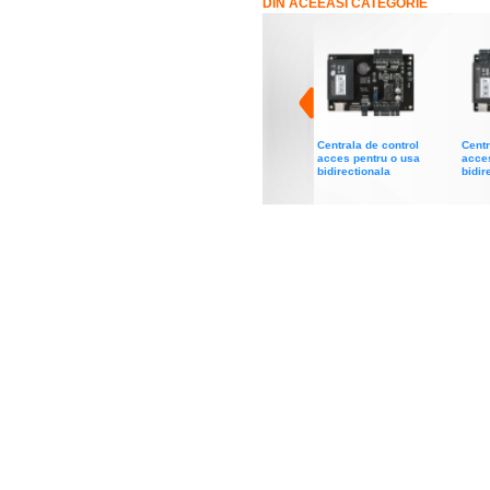
DIN ACEEASI CATEGORIE
Centrala de control
Centr
acces pentru o usa
acces
bidirectionala
bidir