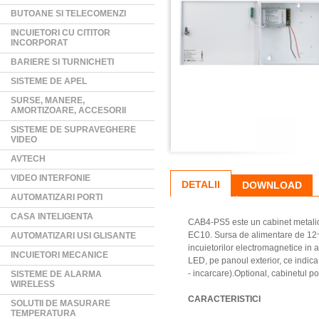
BUTOANE SI TELECOMENZI
INCUIETORI CU CITITOR
INCORPORAT
BARIERE SI TURNICHETI
SISTEME DE APEL
SURSE, MANERE,
AMORTIZOARE, ACCESORII
SISTEME DE SUPRAVEGHERE
VIDEO
AVTECH
VIDEO INTERFONIE
DETALII
DOWNLOAD
AUTOMATIZARI PORTI
CASA INTELIGENTA
CAB4-PS5 este un cabinet metalic
EC10. Sursa de alimentare de 12~14
AUTOMATIZARI USI GLISANTE
incuietorilor electromagnetice in an
INCUIETORI MECANICE
LED, pe panoul exterior, ce indica
- incarcare).Optional, cabinetul po
SISTEME DE ALARMA
WIRELESS
CARACTERISTICI
SOLUTII DE MASURARE
TEMPERATURA