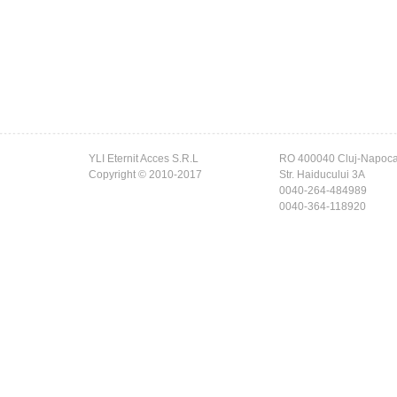
YLI Eternit Acces S.R.L
RO 400040 Cluj-Napoc
Copyright © 2010-2017
Str. Haiducului 3A
0040-264-484989
0040-364-118920