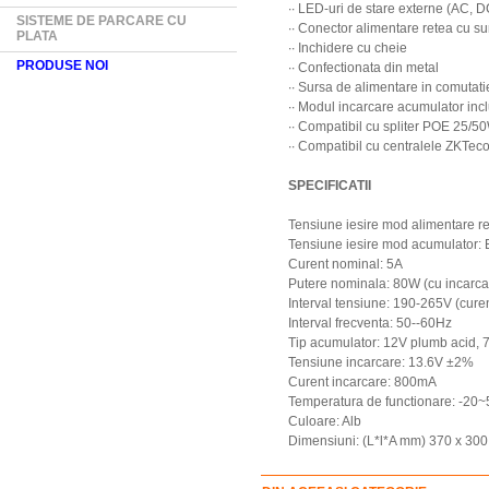
∙∙ LED-uri de stare externe (AC, D
SISTEME DE PARCARE CU
∙∙ Conector alimentare retea cu s
PLATA
∙∙ Inchidere cu cheie
PRODUSE NOI
∙∙ Confectionata din metal
∙∙ Sursa de alimentare in comutati
∙∙ Modul incarcare acumulator inc
∙∙ Compatibil cu spliter POE 25/5
∙∙ Compatibil cu centralele ZKTe
SPECIFICATII
Tensiune iesire mod alimentare re
Tensiune iesire mod acumulator: 
Curent nominal: 5A
Putere nominala: 80W (cu incarca
Interval tensiune: 190-265V (curen
Interval frecventa: 50--60Hz
Tip acumulator: 12V plumb acid, 
Tensiune incarcare: 13.6V ±2%
Curent incarcare: 800mA
Temperatura de functionare: -20
Culoare: Alb
Dimensiuni: (L*l*A mm) 370 x 30