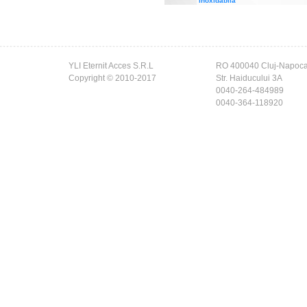
inoxidabila
YLI Eternit Acces S.R.L
RO 400040 Cluj-Napoc
Copyright © 2010-2017
Str. Haiducului 3A
0040-264-484989
0040-364-118920