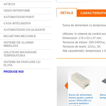
AVTECH
VIDEO INTERFONIE
DETALII
CARACTERISTI
AUTOMATIZARI PORTI
CASA INTELIGENTA
Sursa de alimentare cu temporiza
AUTOMATIZARI USI GLISANTE
Utilizare: in sisteme de control ac
INCUIETORI MECANICE
Dimensiuni: 176 x 53 x 37 mm
Tensiune de intrare: 200-240Vca
SISTEME DE ALARMA
WIRELESS
Tensiune de iesire: 12Vcc, 3A
Alte caracteristici: temporizare 1-
SOLUTII DE MASURARE
TEMPERATURA
SISTEME DE PARCARE CU
PLATA
PRODUSE NOI
Sursa de alimentare
Sursa
liniara pentru control
temp
acces 12Vcc/3A cu
carcasa metalica