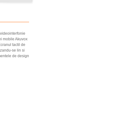
videointerfonie
tiei mobile Akuvox
cranul tactil de
izandu-se lin si
ementele de design