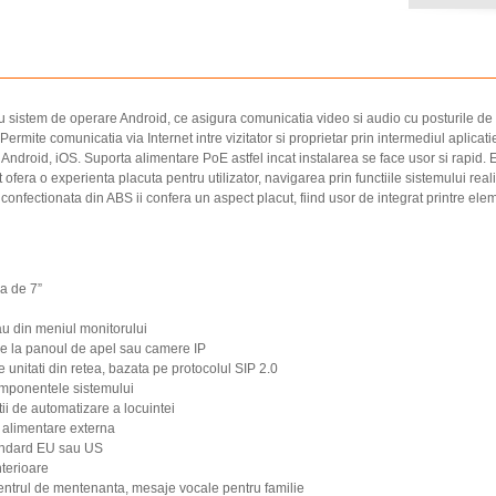
u sistem de operare Android, ce asigura comunicatia video si audio cu posturile de 
 Permite comunicatia via Internet intre vizitator si proprietar prin intermediul aplica
ndroid, iOS. Suporta alimentare PoE astfel incat instalarea se face usor si rapid. E
 ofera o experienta placuta pentru utilizator, navigarea prin functiile sistemului real
 confectionata din ABS ii confera un aspect placut, fiind usor de integrat printre el
la de 7”
au din meniul monitorului
 de la panoul de apel sau camere IP
 unitati din retea, bazata pe protocolul SIP 2.0
componentele sistemului
atii de automatizare a locuintei
 alimentare externa
tandard EU sau US
nterioare
 centrul de mentenanta, mesaje vocale pentru familie