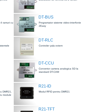
DT-BUS
 4 ramuri cu
Programator sisteme video-interfonie
2Easy
DT-RLC
istemele
Controler yala extern
DT-CCU
Convertor camera analogica SD la
standard DT-CAM
R21-ID
tru DMR21,
Modul RFID pentru DMR21
tru module
R21-TFT