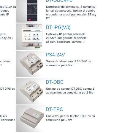
DT-DBC4F1
28V/2.1A cu
Distribuitor de semnal cu 4 ramuri cu
 pentru
functii de protectie, izolare si pornire
onie IP
redundanta a echipamentelor 2Easy
DT
DT-IPG(V3)
entru
Gateway IP pentru sistemele
2Easy (v1)
2EASY, inregistrare si deviere
apeluri, conectare camera IP
PS4-24V
e pentru
Sursa de alimentare PS4-24V cu
11
conexiune pe 2 fire
DT-DBC
e DT-DPS cu
Unitate de control DT-DBC pentru 1
apartament cu conexiune pe 2 fire
DT-TPC
BC-4S
Convertor pentru telefon DT-TPC cu
u conexiune
conexiune pe 2 fire