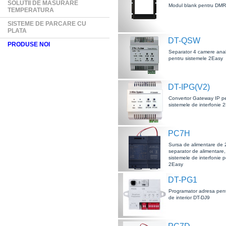
SOLUTII DE MASURARE
Modul blank pentru DM
TEMPERATURA
SISTEME DE PARCARE CU
PLATA
DT-QSW
PRODUSE NOI
Separator 4 camere anal
pentru sistemele 2Easy
DT-IPG(V2)
Convertor Gateway IP p
sistemele de interfonie 
PC7H
Sursa de alimentare de 
separator de alimentare,
sistemele de interfonie p
2Easy
DT-PG1
Programator adresa pent
de interior DT-DJ9