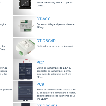
R21
Modul de display TFT 3.5" pentru
DMR21
DT-ACC
ogice,
Convertor Wiegand pentru sisteme
2Easy
DT-DBC4R
entru
Distribuitor de semnal cu 4 ramuri
2Easy
PC7
2.5A cu
Sursa de alimentare de 1.5A cu
 pentru
separator de alimentare, pentru
e 2 fire
sistemele de interfonie pe 2 fire
2Easy
PC9
ru posturile
Sursa de alimentare de 28Vcc/1.3A
cu separator de alimentare integrat,
pentru sistemele de interfonie pe 2
fire 2Easy