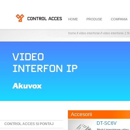
HOME
PRODUSE
COMPANIA
home
/
video interfonie
/
video interfonie 2 f
Accesorii
DT-SC6V
CONTROL ACCES SI PONTAJ
Modul inregistrare video