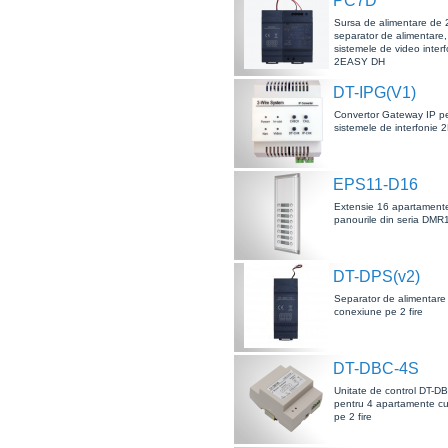
PC7D
Sursa de alimentare de 
separator de alimentare,
sistemele de video interf
2EASY DH
DT-IPG(V1)
Convertor Gateway IP p
sistemele de interfonie 
EPS11-D16
Extensie 16 apartament
panourile din seria DMR
DT-DPS(v2)
Separator de alimentar
conexiune pe 2 fire
DT-DBC-4S
Unitate de control DT-D
pentru 4 apartamente c
pe 2 fire