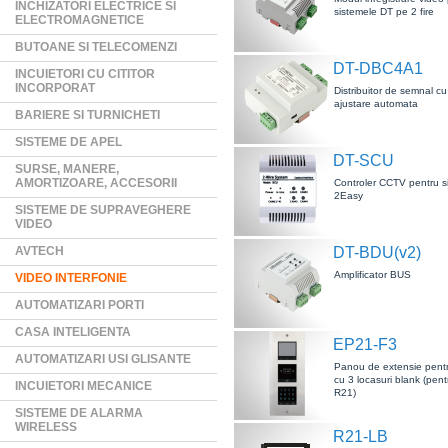
INCHIZATORI ELECTRICE SI
sistemele DT pe 2 fire
ELECTROMAGNETICE
BUTOANE SI TELECOMENZI
DT-DBC4A1
INCUIETORI CU CITITOR
INCORPORAT
Distribuitor de semnal cu
ajustare automata
BARIERE SI TURNICHETI
SISTEME DE APEL
DT-SCU
SURSE, MANERE,
AMORTIZOARE, ACCESORII
Controler CCTV pentru s
2Easy
SISTEME DE SUPRAVEGHERE
VIDEO
AVTECH
DT-BDU(v2)
Amplificator BUS
VIDEO INTERFONIE
AUTOMATIZARI PORTI
CASA INTELIGENTA
EP21-F3
AUTOMATIZARI USI GLISANTE
Panou de extensie pen
cu 3 locasuri blank (pen
INCUIETORI MECANICE
R21)
SISTEME DE ALARMA
WIRELESS
R21-LB