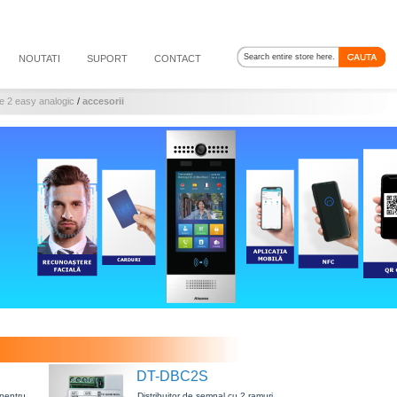
NOUTATI
SUPORT
CONTACT
ire 2 easy analogic
/
accesorii
DT-DBC2S
 pentru
Distribuitor de semnal cu 2 ramuri