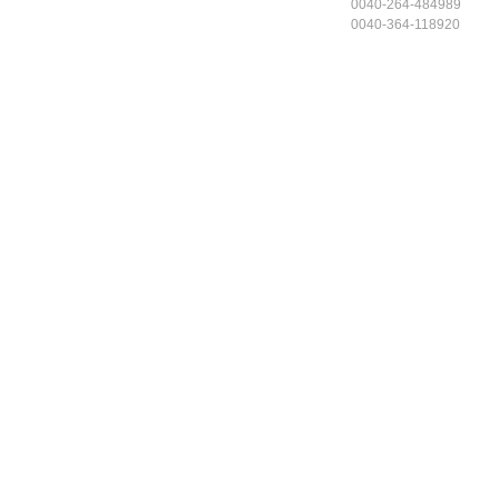
0040-264-484989
0040-364-118920