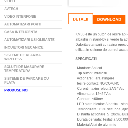
VIDEO
AVTECH
VIDEO INTERFONIE
DETALII
DOWNLOAD
AUTOMATIZARI PORTI
CASA INTELIGENTA
KM30 este un buton de iesire aplic
albastru in stand-by si verde la ac
AUTOMATIZARI USI GLISANTE
Datorita etansarii cu rasina epoxid
INCUIETORI MECANICE
utilizat in sisteme de control acce
SISTEME DE ALARMA
SPECIFICATII
WIRELESS
SOLUTII DE MASURARE
∙ Montare: Aplicat
TEMPERATURA
∙ Tip buton: Infrarosu
∙ Actionare: Fara atingere
SISTEME DE PARCARE CU
PLATA
∙ Iesire contact: NO/COM/NC
∙ Curent maxim releu: 2A/24Vcc
PRODUSE NOI
∙ Alimentare: 12~24Vcc
∙ Consum: <60mA
∙ LED stare bicolor: Albastru - sta
∙ Temporizare: 1~30 secunde, ajus
∙ Distanta actionare: 5~20cm, ajus
∙ Durata de viata: Testat la 500.00
∙ Material Aliaj de aluminiu