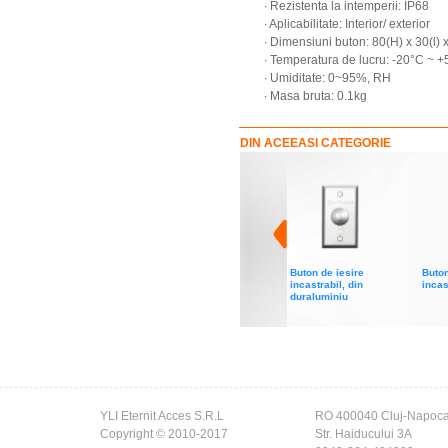
∙ Rezistenta la intemperii: IP68
∙ Aplicabilitate: Interior/ exterior
∙ Dimensiuni buton: 80(H) x 30(l)
∙ Temperatura de lucru: -20°C ~ 
∙ Umiditate: 0~95%, RH
∙ Masa bruta: 0.1kg
DIN ACEEASI CATEGORIE
Buton de iesire
Buton
incastrabil, din
incas
duraluminiu
YLI Eternit Acces S.R.L
RO 400040 Cluj-Napoc
Copyright © 2010-2017
Str. Haiducului 3A