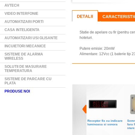
AVTECH
VIDEO INTERFONIE
DETALII
CARACTERISTI
AUTOMATIZARI PORTI
CASA INTELIGENTA
Statie de apelare cu fir (pentru ce
hoteluri.
AUTOMATIZARI USI GLISANTE
INCUIETORI MECANICE
Putere emisie: 20mW
Alimentare: 12Vcc (1 baterie tip 2
SISTEME DE ALARMA
WIRELESS
SOLUTII DE MASURARE
TEMPERATURA
SISTEME DE PARCARE CU
PLATA
PRODUSE NOI
Receptor fix cu indicare
Semn
luminoasa si sonora
fara 
stare