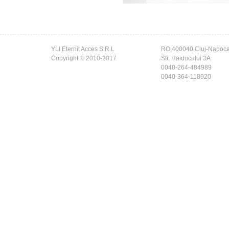
YLI Eternit Acces S.R.L
RO 400040 Cluj-Napoc
Copyright © 2010-2017
Str. Haiducului 3A
0040-264-484989
0040-364-118920