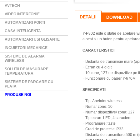
AVTECH
VIDEO INTERFONIE
DETALII
DOWNLOAD
AUTOMATIZARI PORTI
CASA INTELIGENTA
Y-P802 este o statie de apelare w
alocat si un buton pentru apelare
AUTOMATIZARI USI GLISANTE
INCUIETORI MECANICE
CARACTERISTICI
SISTEME DE ALARMA
WIRELESS
∙∙ Distanta de transmisie mare (a
∙∙ Ecran cu 4 digiti
SOLUTII DE MASURARE
∙∙ 10 zone, 127 de dispozitive pe 
TEMPERATURA
∙∙ Functionare cu pager Y-670M
SISTEME DE PARCARE CU
PLATA
SPECIFICATII
PRODUSE NOI
∙∙ Tip: Apelator wireless
∙∙ Numar zone: 10
∙∙ Numar dispozitive/ zona: 127
∙∙ Tip ecran: LED, 4 caractere
∙∙ Programare: taste
∙∙ Grad de protectie IP33
∙∙ Distanta de transmitere 500 m 