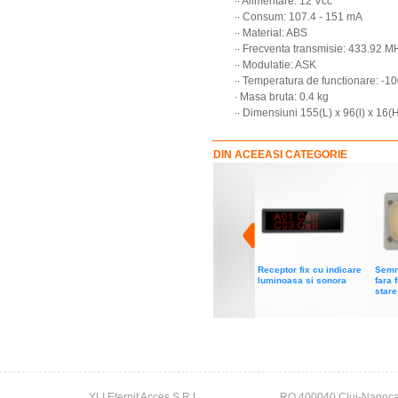
∙∙ Alimentare: 12 Vcc
∙∙ Consum: 107.4 - 151 mA
∙∙ Material: ABS
∙∙ Frecventa transmisie: 433.92 M
∙∙ Modulatie: ASK
∙∙ Temperatura de functionare: -1
∙ Masa bruta: 0.4 kg
∙∙ Dimensiuni 155(L) x 96(l) x 16
DIN ACEEASI CATEGORIE
Receptor fix cu indicare
Semn
luminoasa si sonora
fara 
stare
YLI Eternit Acces S.R.L
RO 400040 Cluj-Napoc