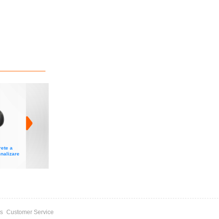
Modul electronic pentru
Set suporturi din metal
Cremaliera M4 din nylon
ete a
alimentare incuietoare
pentru fixare 1 motor
cu interior metalic
nalizare
electrica
Rotello
s
Customer Service