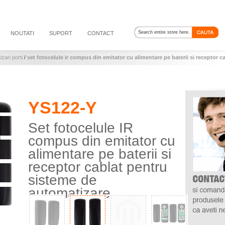
NOUTATI
SUPORT
CONTACT
zari porti
/
set fotocelule ir compus din emitator cu alimentare pe baterii si receptor c
YS122-Y
Set fotocelule IR
compus din emitator cu
alimentare pe baterii si
receptor cablat pentru
sisteme de
automatizare