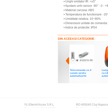
• Unghi emitator IR: <±5°
• Ajustare unhi senzor -90° - 0 - +
• Material carcasa: ABS
• Temperatura de functionare: -2
• Umiditate relativa: 10~90%
• Dimensiuni unitate de comanda:
• Indice de protectie: IP54
DIN ACEEASI CATEGORIE
Telecomanda cu 4
Lamp
canale pentru
cu L
automatizarile
autom
YLI Eternit Acces S.R.L
RO 400040 Cluj-Napoc