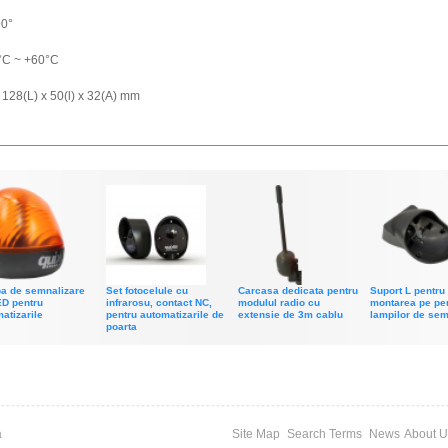
90°
0°C ~ +60°C
 128(L) x 50(l) x 32(A) mm
a de semnalizare
Set fotocelule cu
Carcasa dedicata pentru
Suport L pentru
ED pentru
infrarosu, contact NC,
modulul radio cu
montarea pe per
atizarile
pentru automatizarile de
extensie de 3m cablu
lampilor de sem
poarta
a
Site Map
Search Terms
News
About U