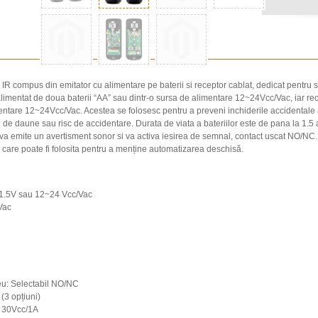
IR compus din emitator cu alimentare pe baterii si receptor cablat, dedicat pentru 
alimentat de doua baterii “AA” sau dintr-o sursa de alimentare 12~24Vcc/Vac, iar re
entare 12~24Vcc/Vac. Acestea se folosesc pentru a preveni inchiderile accidentale 
de daune sau risc de accidentare. Durata de viata a bateriilor este de pana la 1.5 a
 va emite un avertisment sonor si va activa iesirea de semnal, contact uscat NO/NC.
 care poate fi folosita pentru a menține automatizarea deschisă.
AA 1.5V sau 12~24 Vcc/Vac
Vac
leu: Selectabil NO/NC
(3 opțiuni)
: 30Vcc/1A