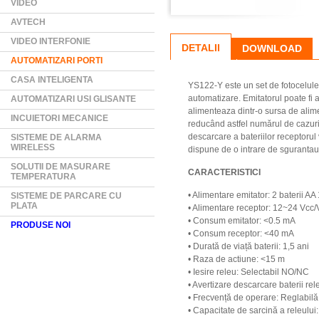
VIDEO
AVTECH
VIDEO INTERFONIE
DETALII
DOWNLOAD
AUTOMATIZARI PORTI
CASA INTELIGENTA
YS122-Y este un set de fotocelule 
automatizare. Emitatorul poate fi 
AUTOMATIZARI USI GLISANTE
alimenteaza dintr-o sursa de alim
INCUIETORI MECANICE
reducând astfel numărul de cazuri 
descarcare a bateriilor receptorul
SISTEME DE ALARMA
WIRELESS
dispune de o intrare de sgurantau
SOLUTII DE MASURARE
CARACTERISTICI
TEMPERATURA
• Alimentare emitator: 2 baterii 
SISTEME DE PARCARE CU
PLATA
• Alimentare receptor: 12~24 Vcc/
• Consum emitator: <0.5 mA
PRODUSE NOI
• Consum receptor: <40 mA
• Durată de viață baterii: 1,5 ani
• Raza de actiune: <15 m
• Iesire releu: Selectabil NO/NC
• Avertizare descarcare baterii re
• Frecvență de operare: Reglabilă 
• Capacitate de sarcină a releului