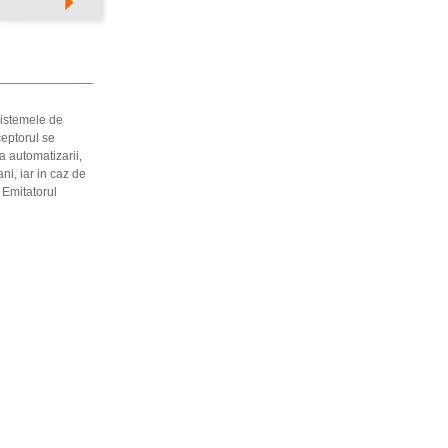
sistemele de
ceptorul se
a automatizarii,
ni, iar in caz de
 Emitatorul