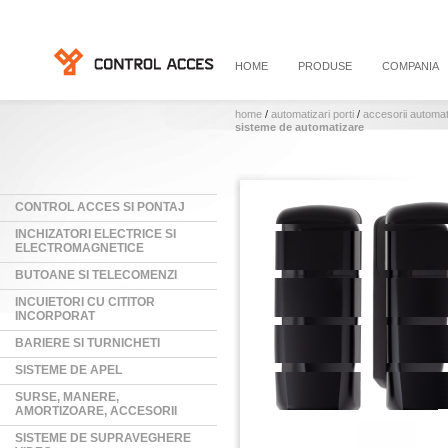
HOME
PRODUSE
COMPANIA
home
/
automatizari porti
/
accesorii automati
sisteme de automatizare
CONTROL ACCES SI PONTAJ
INCHIZATORI ELECTRICE SI
ELECTROMAGNETICE
BUTOANE SI TELECOMENZI
INCUIETORI CU CITITOR
INCORPORAT
BARIERE SI TURNICHETI
SISTEME DE APEL
SURSE, MANERE,
AMORTIZOARE, ACCESORII
SISTEME DE SUPRAVEGHERE