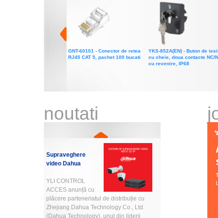
GNT-60101
- Conector de retea
YKS-852A(EN)
- Buton de iesi
RJ45 CAT 5, pachet 100 bucati
cu cheie, doua contacte NC/
cu revenire, IP68
noutati
j
Supraveghere
video Dahua
YLI CONTROL
ACCES anunță cu
plăcere parteneriatul de distribuție cu
Zhejiang Dahua Technology Co., Ltd.
(Dahua Technology), unul din liderii