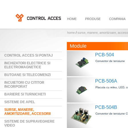
HOME
PRODUSE
COMPANIA
home
/
surse, manere, amortizoare, accesor
Module
PCB-504
CONTROL ACCES SI PONTAJ
Convertor de tensiune
INCHIZATORI ELECTRICE SI
ELECTROMAGNETICE
BUTOANE SI TELECOMENZI
PCB-506A
INCUIETORI CU CITITOR
INCORPORAT
Placuta cu releu, LED, c
BARIERE SI TURNICHETI
SISTEME DE APEL
PCB-504B
SURSE, MANERE,
AMORTIZOARE, ACCESORII
Convertor de tensiune 
SISTEME DE SUPRAVEGHERE
VIDEO