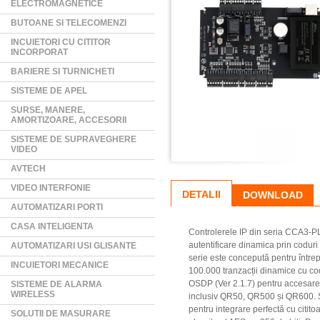
ELECTROMAGNETICE
BUTOANE SI TELECOMENZI
INCUIETORI CU CITITOR
INCORPORAT
BARIERE SI TURNICHETI
SISTEME DE APEL
SURSE, MANERE,
AMORTIZOARE, ACCESORII
SISTEME DE SUPRAVEGHERE
VIDEO
AVTECH
VIDEO INTERFONIE
DETALII
DOWNLOAD
AUTOMATIZARI PORTI
CASA INTELIGENTA
Controlerele IP din seria CCA3-PLU
autentificare dinamica prin codu
AUTOMATIZARI USI GLISANTE
serie este concepută pentru întrepr
INCUIETORI MECANICE
100.000 tranzacții dinamice cu co
OSDP (Ver 2.1.7) pentru accesarea
SISTEME DE ALARMA
WIRELESS
inclusiv QR50, QR500 și QR600. 
pentru integrare perfectă cu citito
SOLUTII DE MASURARE