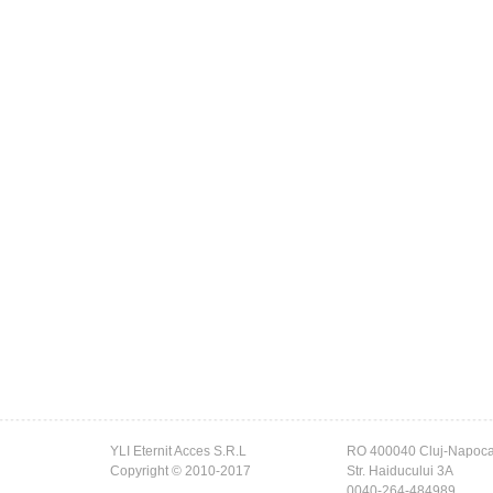
YLI Eternit Acces S.R.L
RO 400040 Cluj-Napoc
Copyright © 2010-2017
Str. Haiducului 3A
0040-264-484989