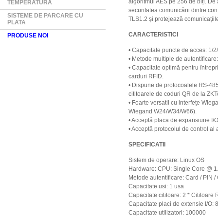
algoritmul AES pe 256 de biți. De
TEMPERATURA
securitatea comunicării dintre co
SISTEME DE PARCARE CU
TLS1.2 și protejează comunicațiile 
PLATA
CARACTERISTICI
PRODUSE NOI
• Capacitate puncte de acces: 1/2/
• Metode multiple de autentificar
• Capacitate optimă pentru întrepr
carduri RFID.
• Dispune de protocoalele RS-485 
cititoarele de coduri QR de la Z
• Foarte versatil cu interfețe Wieg
Wiegand W24/W34/W66).
• Acceptă placa de expansiune I/O,
• Acceptă protocolul de control a
SPECIFICATII
Sistem de operare: Linux OS
Hardware: CPU: Single Core @
Metode autentificare: Card / PIN 
Capacitate usi: 1 usa
Capacitate cititoare: 2 * Cititoar
Capacitate placi de extensie I/O
Capacitate utilizatori: 100000