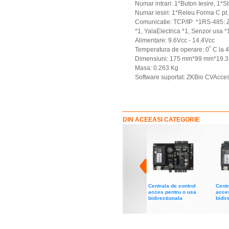
Numar intrari: 1*Buton Iesire, 1*
Numar iesiri: 1*Releu Forma C pt
Comunicatie: TCP/IP *1RS-485: Z
*1, YalaElectrica *1, Senzor usa *
Alimentare: 9.6Vcc - 14.4Vcc
Temperatura de operare: 0˚ C la 
Dimensiuni: 175 mm*99 mm*19.
Masa: 0.263 Kg
Software suportat: ZKBio CVAcces
DIN ACEEASI CATEGORIE
Centrala de control
Centr
acces pentru o usa
acces
bidirectionala
bidir