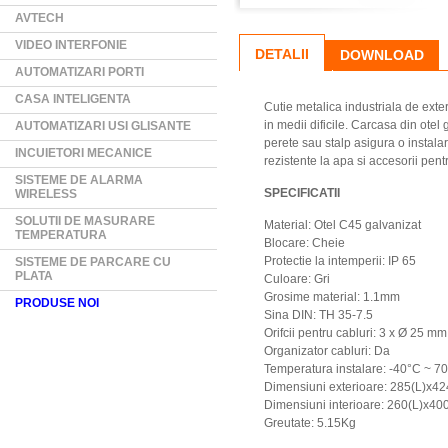
AVTECH
VIDEO INTERFONIE
DETALII
DOWNLOAD
AUTOMATIZARI PORTI
CASA INTELIGENTA
Cutie metalica industriala de exter
in medii dificile. Carcasa din otel
AUTOMATIZARI USI GLISANTE
perete sau stalp asigura o instal
INCUIETORI MECANICE
rezistente la apa si accesorii pentru
SISTEME DE ALARMA
SPECIFICATII
WIRELESS
SOLUTII DE MASURARE
Material: Otel C45 galvanizat
TEMPERATURA
Blocare: Cheie
Protectie la intemperii: IP 65
SISTEME DE PARCARE CU
PLATA
Culoare: Gri
Grosime material: 1.1mm
PRODUSE NOI
Sina DIN: TH 35-7.5
Orifcii pentru cabluri: 3 x Ø 25 mm
Organizator cabluri: Da
Temperatura instalare: -40°C ~ 7
Dimensiuni exterioare: 285(L)x
Dimensiuni interioare: 260(L)x
Greutate: 5.15Kg