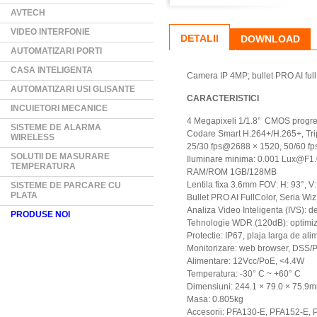
AVTECH
VIDEO INTERFONIE
DETALII
DOWNLOAD
AUTOMATIZARI PORTI
CASA INTELIGENTA
Camera IP 4MP; bullet PRO AI ful
AUTOMATIZARI USI GLISANTE
CARACTERISTICI
INCUIETORI MECANICE
4 Megapixeli 1/1.8” CMOS progr
SISTEME DE ALARMA
Codare Smart H.264+/H.265+, Tri
WIRELESS
25/30 fps@2688 × 1520, 50/60 f
SOLUTII DE MASURARE
Iluminare minima: 0.001 Lux@F1
TEMPERATURA
RAM/ROM 1GB/128MB
Lentila fixa 3.6mm FOV: H: 93°, 
SISTEME DE PARCARE CU
PLATA
Bullet PRO AI FullColor, Seria Wi
Analiza Video Inteligenta (IVS): de
PRODUSE NOI
Tehnologie WDR (120dB): optimiz
Protectie: IP67, plaja larga de al
Monitorizare: web browser, DSS/
Alimentare: 12Vcc/PoE, <4.4W
Temperatura: -30° C ~ +60° C
Dimensiuni: 244.1 × 79.0 × 75.9
Masa: 0.805kg
Accesorii: PFA130-E, PFA152-E,