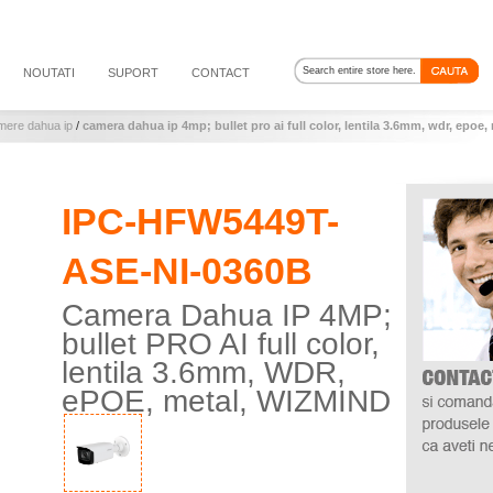
NOUTATI
SUPORT
CONTACT
mere dahua ip
/
camera dahua ip 4mp; bullet pro ai full color, lentila 3.6mm, wdr, epoe,
IPC-HFW5449T-
ASE-NI-0360B
Camera Dahua IP 4MP;
bullet PRO AI full color,
lentila 3.6mm, WDR,
ePOE, metal, WIZMIND
5