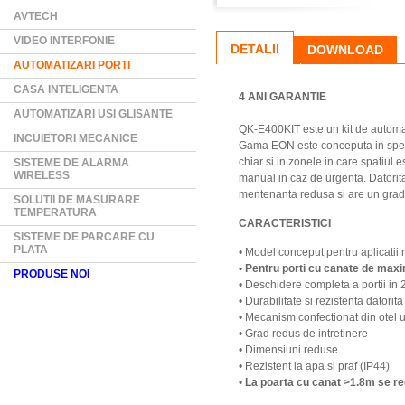
AVTECH
VIDEO INTERFONIE
DETALII
DOWNLOAD
AUTOMATIZARI PORTI
CASA INTELIGENTA
4 ANI GARANTIE
AUTOMATIZARI USI GLISANTE
QK-E400KIT este un kit de automat
INCUIETORI MECANICE
Gama EON este conceputa in specia
chiar si in zonele in care spatiul
SISTEME DE ALARMA
WIRELESS
manual in caz de urgenta. Datorita
mentenanta redusa si are un grad m
SOLUTII DE MASURARE
TEMPERATURA
CARACTERISTICI
SISTEME DE PARCARE CU
PLATA
• Model conceput pentru aplicatii 
• Pentru porti cu canate de maxi
PRODUSE NOI
• Deschidere completa a portii in
• Durabilitate si rezistenta datorit
• Mecanism confectionat din otel ul
• Grad redus de intretinere
• Dimensiuni reduse
• Rezistent la apa si praf (IP44)
•
La poarta cu canat >1.8m se r