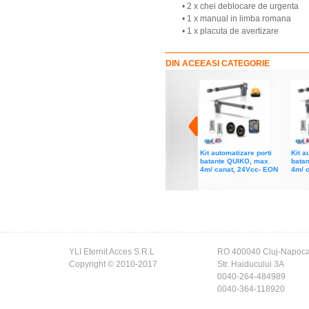
• 2 x chei deblocare de urgenta
• 1 x manual in limba romana
• 1 x placuta de avertizare
DIN ACEEASI CATEGORIE
Kit automatizare porti
Kit a
batante QUIKO, max.
bata
4m/ canat, 24Vcc- EON
4m/ 
YLI Eternit Acces S.R.L
RO 400040 Cluj-Napoc
Copyright © 2010-2017
Str. Haiducului 3A
0040-264-484989
0040-364-118920