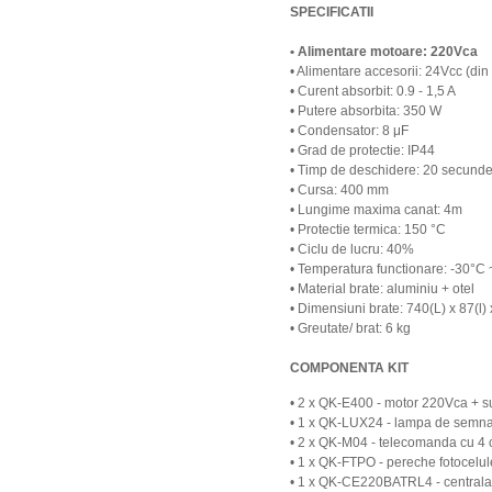
SPECIFICATII
• Alimentare motoare: 220Vca
• Alimentare accesorii: 24Vcc (di
• Curent absorbit: 0.9 - 1,5 A
• Putere absorbita: 350 W
• Condensator: 8 μF
• Grad de protectie: IP44
• Timp de deschidere: 20 secund
• Cursa: 400 mm
• Lungime maxima canat: 4m
• Protectie termica: 150 °C
• Ciclu de lucru: 40%
• Temperatura functionare: -30°C
• Material brate: aluminiu + otel
• Dimensiuni brate: 740(L) x 87(l
• Greutate/ brat: 6 kg
COMPONENTA KIT
• 2 x QK-E400 - motor 220Vca + su
• 1 x QK-LUX24 - lampa de semna
• 2 x QK-M04 - telecomanda cu 4 c
• 1 x QK-FTPO - pereche fotocelul
• 1 x QK-CE220BATRL4 - central