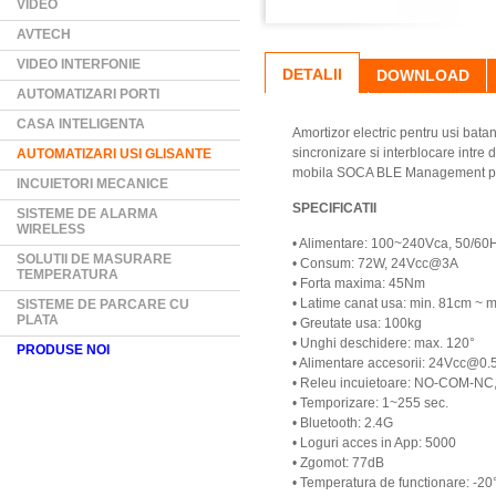
VIDEO
AVTECH
VIDEO INTERFONIE
DETALII
DOWNLOAD
AUTOMATIZARI PORTI
CASA INTELIGENTA
Amortizor electric pentru usi bata
sincronizare si interblocare intre 
AUTOMATIZARI USI GLISANTE
mobila SOCA BLE Management permi
INCUIETORI MECANICE
SPECIFICATII
SISTEME DE ALARMA
WIRELESS
• Alimentare: 100~240Vca, 50/60
SOLUTII DE MASURARE
• Consum: 72W, 24Vcc@3A
TEMPERATURA
• Forta maxima: 45Nm
• Latime canat usa: min. 81cm ~ 
SISTEME DE PARCARE CU
PLATA
• Greutate usa: 100kg
• Unghi deschidere: max. 120°
PRODUSE NOI
• Alimentare accesorii: 24Vcc@0.
• Releu incuietoare: NO-COM-NC
• Temporizare: 1~255 sec.
• Bluetooth: 2.4G
• Loguri acces in App: 5000
• Zgomot: 77dB
• Temperatura de functionare: -2