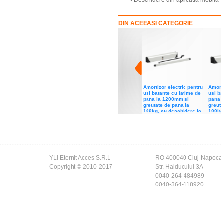
• Deschidere din aplicatia mobila
DIN ACEEASI CATEGORIE
Amortizor electric pentru
Amort
usi batante cu latime de
usi b
pana la 1200mm si
pana
greutate de pana la
greut
100kg, cu deschidere la
100kg
interior
exter
perii
YLI Eternit Acces S.R.L
RO 400040 Cluj-Napoc
Copyright © 2010-2017
Str. Haiducului 3A
0040-264-484989
0040-364-118920