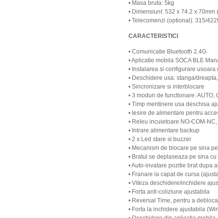
• Masa bruta: 5kg
• DimensiunI: 532 x 74.2 x 70mm
• Telecomenzi (optional): 315/42
CARACTERISTICI
• Comunicatie Bluetooth 2.4G
• Aplicatie mobila SOCA BLE Man
• Instalarea si configurare usoara
• Deschidere usa: stanga/dreapta, 
• Sincronizare si interblocare
• 3 moduri de functionare: AUT
• Timp mentinere usa deschisa aj
• Iesire de alimentare pentru ac
• Releu incuietoare NO-COM-NC,
• Intrare alimentare backup
• 2 x Led stare si buzzer
• Mecanism de blocare pe sina pen
• Bratul se deplaseaza pe sina cu 
• Auto-invatare pozitie brat dupa 
• Franare la capat de cursa (ajusta
• Viteza deschidere/inchidere ajus
• Forta anti-coliziune ajustabila
• Reversal Time, pentru a debloca
• Forta la inchidere ajustabila (W