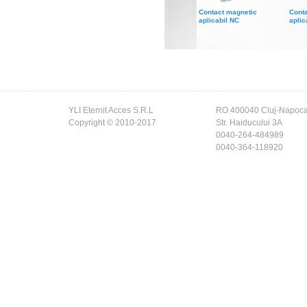
Contact magnetic
Cont
aplicabil NC
aplic
YLI Eternit Acces S.R.L
RO 400040 Cluj-Napoc
Copyright © 2010-2017
Str. Haiducului 3A
0040-264-484989
0040-364-118920