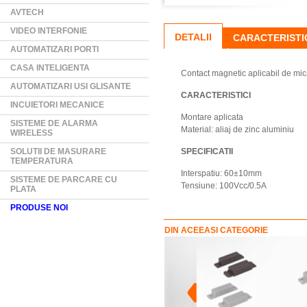
AVTECH
VIDEO INTERFONIE
DETALII
CARACTERISTI
AUTOMATIZARI PORTI
CASA INTELIGENTA
Contact magnetic aplicabil de mica
AUTOMATIZARI USI GLISANTE
CARACTERISTICI
INCUIETORI MECANICE
Montare aplicata
SISTEME DE ALARMA
Material: aliaj de zinc aluminiu
WIRELESS
SOLUTII DE MASURARE
SPECIFICATII
TEMPERATURA
Interspatiu: 60±10mm
SISTEME DE PARCARE CU
Tensiune: 100Vcc/0.5A
PLATA
PRODUSE NOI
DIN ACEEASI CATEGORIE