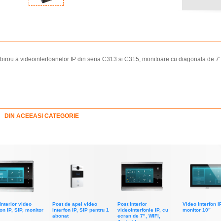
irou a videointerfoanelor IP din seria C313 si C315, monitoare cu diagonala de 7’
DIN ACEEASI CATEGORIE
interior video
Post de apel video
Post interior
Video interfon I
fon IP, SIP, monitor
interfon IP, SIP pentru 1
videointerfonie IP, cu
monitor 10”
abonat
ecran de 7", WIFI,