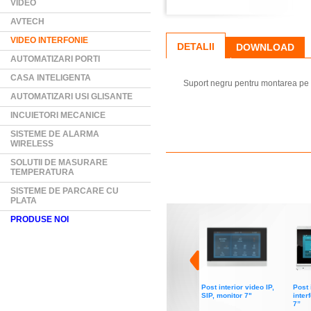
VIDEO
AVTECH
VIDEO INTERFONIE
DETALII
DOWNLOAD
AUTOMATIZARI PORTI
CASA INTELIGENTA
Suport negru pentru montarea pe b
AUTOMATIZARI USI GLISANTE
INCUIETORI MECANICE
SISTEME DE ALARMA
WIRELESS
SOLUTII DE MASURARE
TEMPERATURA
SISTEME DE PARCARE CU
PLATA
PRODUSE NOI
Post interior video IP,
Post 
SIP, monitor 7"
inter
7”