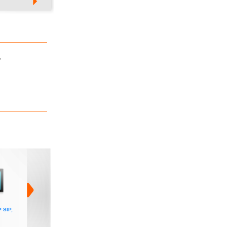
’
P SIP,
Video interfon IP SIP,
Carcasa montare
Carcasa montare
post de apel cu ecran
aplicata interfon R27 si
incastrata interfon R27
LCD color de 4.3”
R28A
si R28A