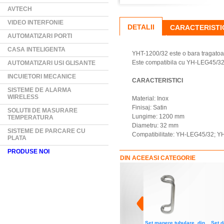
AVTECH
VIDEO INTERFONIE
DETALII
CARACTERISTI
AUTOMATIZARI PORTI
CASA INTELIGENTA
YHT-1200/32 este o bara tragatoar
Este compatibila cu YH-LEG45/3
AUTOMATIZARI USI GLISANTE
INCUIETORI MECANICE
CARACTERISTICI
SISTEME DE ALARMA
WIRELESS
Material: Inox
Finisaj: Satin
SOLUTII DE MASURARE
Lungime: 1200 mm
TEMPERATURA
Diametru: 32 mm
SISTEME DE PARCARE CU
Compatibilitate: YH-LEG45/32; 
PLATA
PRODUSE NOI
DIN ACEEASI CATEGORIE
Set manere tubulare, din
Set d