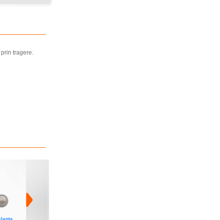
prin tragere.
lanta
Set manere cu clanta
Set picioare inclinate
Set picioare inclinate