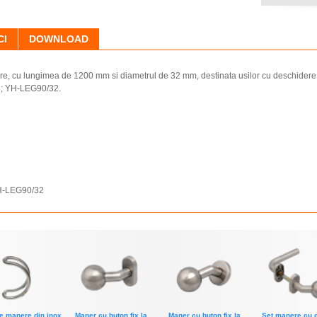
CI
DOWNLOAD
e, cu lungimea de 1200 mm si diametrul de 32 mm, destinata usilor cu deschidere 
2; YH-LEG90/32.
YH-LEG90/32
e manere din inox
Maner cu buton fix la
Maner cu buton fix la
Set manere cu c