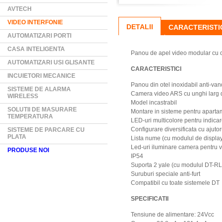
AVTECH
VIDEO INTERFONIE
DETALII
CARACTERISTI
AUTOMATIZARI PORTI
CASA INTELIGENTA
Panou de apel video modular cu c
AUTOMATIZARI USI GLISANTE
CARACTERISTICI
INCUIETORI MECANICE
Panou din otel inoxidabil anti-van
SISTEME DE ALARMA
Camera video ARS cu unghi larg 
WIRELESS
Model incastrabil
SOLUTII DE MASURARE
Montare in sisteme pentru apart
TEMPERATURA
LED-uri multicolore pentru indicar
Configurare diversificata cu ajut
SISTEME DE PARCARE CU
PLATA
Lista nume (cu modulul de displa
Led-uri iluminare camera pentru 
PRODUSE NOI
IP54
Suporta 2 yale (cu modulul DT-R
Suruburi speciale anti-furt
Compatibil cu toate sistemele DT
SPECIFICATII
Tensiune de alimentare: 24Vcc