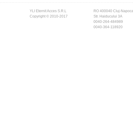
YLI Eternit Acces S.R.L
RO 400040 Cluj-Napoc
Copyright © 2010-2017
Str. Haiducului 3A
0040-264-484989
0040-364-118920