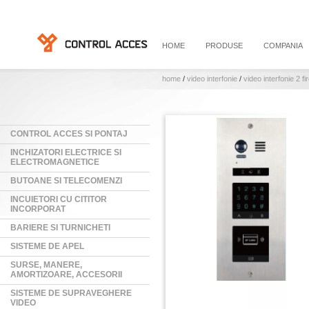
HOME
PRODUSE
COMPANIA
home
/
video interfonie
/
video interfonie 2 f
CONTROL ACCES SI PONTAJ
INCHIZATORI ELECTRICE SI
ELECTROMAGNETICE
BUTOANE SI TELECOMENZI
INCUIETORI CU CITITOR
INCORPORAT
BARIERE SI TURNICHETI
SISTEME DE APEL
SURSE, MANERE,
AMORTIZOARE, ACCESORII
SISTEME DE SUPRAVEGHERE
VIDEO