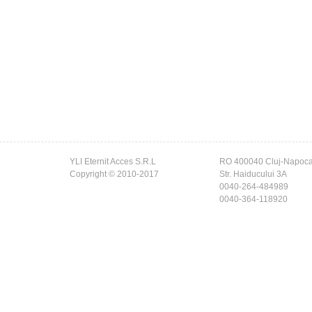
YLI Eternit Acces S.R.L
RO 400040 Cluj-Napoc
Copyright © 2010-2017
Str. Haiducului 3A
0040-264-484989
0040-364-118920