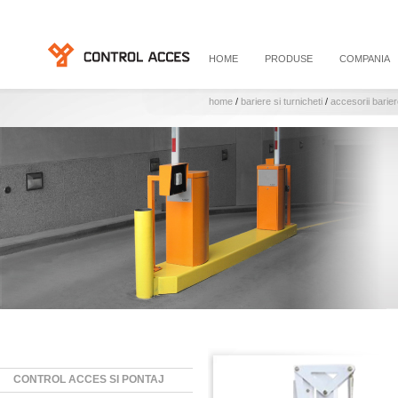
HOME
PRODUSE
COMPANIA
home
/
bariere si turnicheti
/
accesorii barie
CONTROL ACCES SI PONTAJ