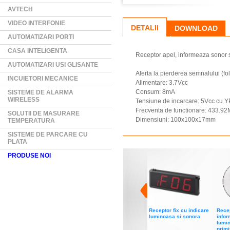
AVTECH
VIDEO INTERFONIE
DETALII
DOWNLOAD
AUTOMATIZARI PORTI
CASA INTELIGENTA
Receptor apel, informeaza sonor s
AUTOMATIZARI USI GLISANTE
Alerta la pierderea semnalului (fo
INCUIETORI MECANICE
Alimentare: 3.7Vcc
Consum: 8mA
SISTEME DE ALARMA
WIRELESS
Tensiune de incarcare: 5Vcc cu 
Frecventa de functionare: 433.9
SOLUTII DE MASURARE
Dimensiuni: 100x100x17mm
TEMPERATURA
SISTEME DE PARCARE CU
PLATA
PRODUSE NOI
Receptor fix cu indicare
Recep
luminoasa si sonora
infor
lumin
primi