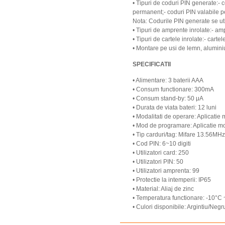
• Tipuri de coduri PIN generate:- c
permanent;- coduri PIN valabile p
Nota: Codurile PIN generate se uti
• Tipuri de amprente inrolate:- a
• Tipuri de cartele inrolate:- cart
• Montare pe usi de lemn, alumini
SPECIFICATII
• Alimentare: 3 baterii AAA
• Consum functionare: 300mA
• Consum stand-by: 50 μA
• Durata de viata bateri: 12 luni
• Modalitati de operare: Aplicati
• Mod de programare: Aplicatie m
• Tip carduri/tag: Mifare 13.56MHz
• Cod PIN: 6~10 digiti
• Utilizatori card: 250
• Utilizatori PIN: 50
• Utilizatori amprenta: 99
• Protectie la intemperii: IP65
• Material: Aliaj de zinc
• Temperatura functionare: -10°C
• Culori disponibile: Argintiu/Negr