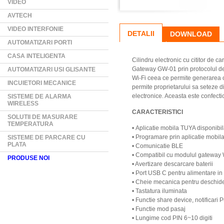
VIDEO
AVTECH
VIDEO INTERFONIE
DETALII
DOWNLOAD
AUTOMATIZARI PORTI
CASA INTELIGENTA
Cilindru electronic cu cititor de
Gateway GW-01 prin protocolul de
AUTOMATIZARI USI GLISANTE
Wi-Fi ceea ce permite generarea cod
INCUIETORI MECANICE
permite proprietarului sa seteze d
electronice. Aceasta este confecti
SISTEME DE ALARMA
WIRELESS
CARACTERISTICI
SOLUTII DE MASURARE
TEMPERATURA
• Aplicatie mobila TUYA disponibil
• Programare prin aplicatie mobil
SISTEME DE PARCARE CU
PLATA
• Comunicatie BLE
• Compatibil cu modulul gateway
PRODUSE NOI
• Avertizare descarcare baterii
• Port USB C pentru alimentare in
• Cheie mecanica pentru deschide
• Tastatura iluminata
• Functie share device, notificari 
• Functie mod pasaj
• Lungime cod PIN 6~10 digiti