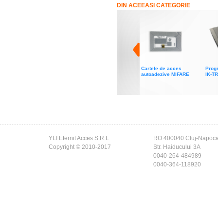
DIN ACEEASI CATEGORIE
Cartele de acces
Progr
autoadezive MIFARE
IK-TR
YLI Eternit Acces S.R.L
RO 400040 Cluj-Napoc
Copyright © 2010-2017
Str. Haiducului 3A
0040-264-484989
0040-364-118920