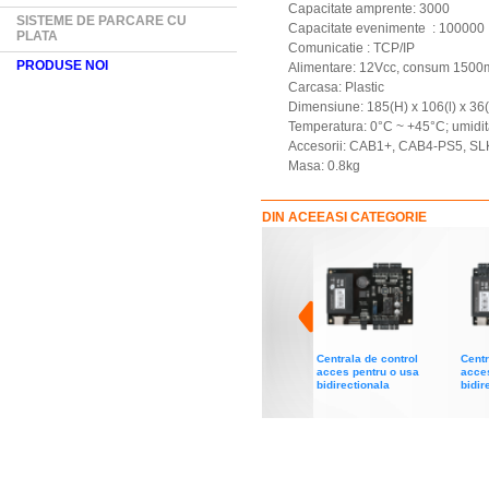
Capacitate amprente: 3000
SISTEME DE PARCARE CU
Capacitate evenimente : 100000
PLATA
Comunicatie : TCP/IP
PRODUSE NOI
Alimentare: 12Vcc, consum 150
Carcasa: Plastic
Dimensiune: 185(H) x 106(l) x 3
Temperatura: 0°C ~ +45°C; umidit
Accesorii: CAB1+, CAB4-PS5, S
Masa: 0.8kg
DIN ACEEASI CATEGORIE
Centrala de control
Centr
acces pentru o usa
acces
bidirectionala
bidir