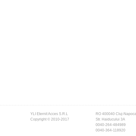
YLI Eternit Acces S.R.L
RO 400040 Cluj-Napoc
Copyright © 2010-2017
Str. Haiducului 3A
0040-264-484989
0040-364-118920