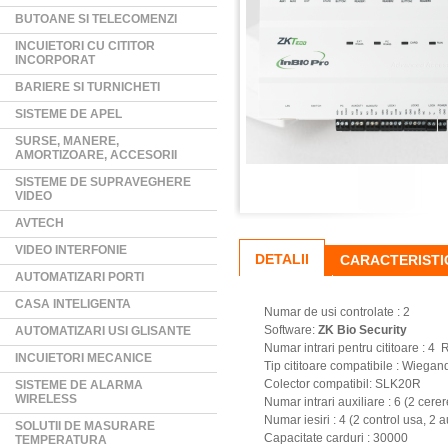
BUTOANE SI TELECOMENZI
INCUIETORI CU CITITOR
INCORPORAT
BARIERE SI TURNICHETI
SISTEME DE APEL
SURSE, MANERE,
AMORTIZOARE, ACCESORII
SISTEME DE SUPRAVEGHERE
VIDEO
AVTECH
VIDEO INTERFONIE
DETALII
CARACTERISTI
AUTOMATIZARI PORTI
CASA INTELIGENTA
Numar de usi controlate : 2
Software:
ZK Bio Security
AUTOMATIZARI USI GLISANTE
Numar intrari pentru cititoare :
INCUIETORI MECANICE
Tip cititoare compatibile : Wiegan
Colector compatibil: SLK20R
SISTEME DE ALARMA
WIRELESS
Numar intrari auxiliare : 6 (2 cerer
Numar iesiri : 4 (2 control usa, 2 a
SOLUTII DE MASURARE
Capacitate carduri : 30000
TEMPERATURA