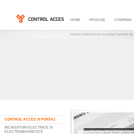
HOME
PRODUSE
COMPANIA
home
/
control acces si pontaj
/
centrale de
CONTROL ACCES SI PONTAJ
INCHIZATORI ELECTRICE SI
ELECTROMAGNETICE