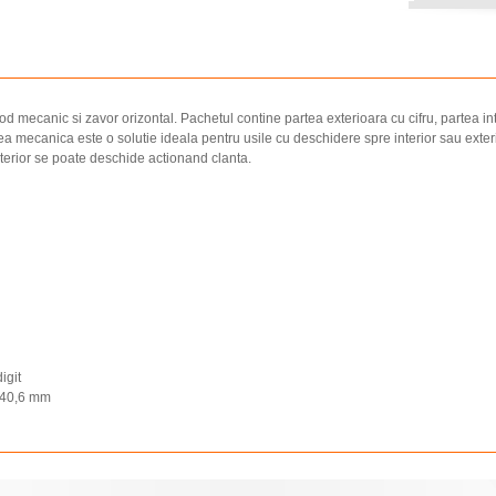
mecanic si zavor orizontal. Pachetul contine partea exterioara cu cifru, partea in
rea mecanica este o solutie ideala pentru usile cu deschidere spre interior sau exter
terior se poate deschide actionand clanta.
igit
x40,6 mm