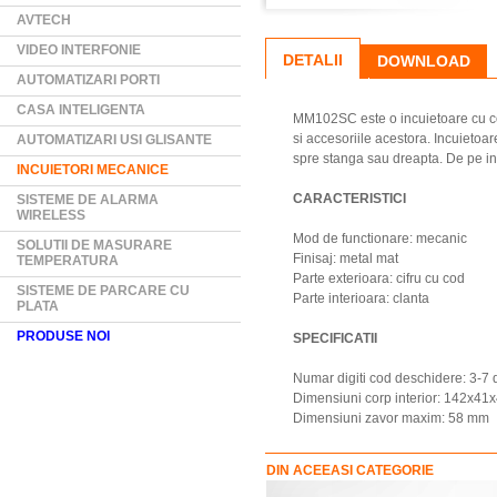
AVTECH
VIDEO INTERFONIE
DETALII
DOWNLOAD
AUTOMATIZARI PORTI
CASA INTELIGENTA
MM102SC este o incuietoare cu cod 
si accesoriile acestora. Incuietoa
AUTOMATIZARI USI GLISANTE
spre stanga sau dreapta. De pe in
INCUIETORI MECANICE
CARACTERISTICI
SISTEME DE ALARMA
WIRELESS
Mod de functionare: mecanic
SOLUTII DE MASURARE
Finisaj: metal mat
TEMPERATURA
Parte exterioara: cifru cu cod
SISTEME DE PARCARE CU
Parte interioara: clanta
PLATA
PRODUSE NOI
SPECIFICATII
Numar digiti cod deschidere: 3-7 d
Dimensiuni corp interior: 142x41
Dimensiuni zavor maxim: 58 mm
DIN ACEEASI CATEGORIE