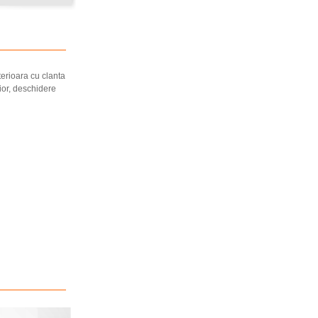
terioara cu clanta
ior, deschidere