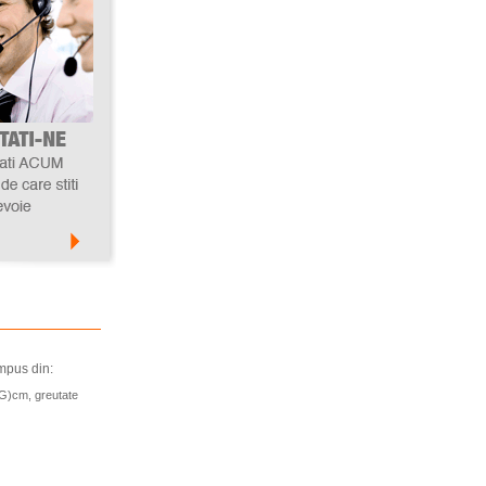
mpus din:
(G)cm, greutate