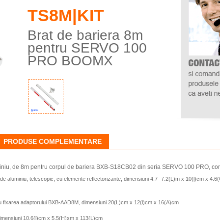
TS8M|KIT
Brat de bariera 8m
pentru SERVO 100
PRO BOOMX
PRODUSE COMPLEMENTARE
uminiu, de 8m pentru corpul de bariera BXB-S18CB02 din seria SERVO 100 PRO, co
aluminiu, telescopic, cu elemente reflectorizante, dimensiuni 4.7- 7.2(L)m x 10(l)cm x 4.6
u fixarea adaptorului BXB-AAD8M, dimensiuni 20(L)cm x 12(l)cm x 16(A)cm
imensiuni 10.6(l)cm x 5.5(H)xm x 113(L)cm