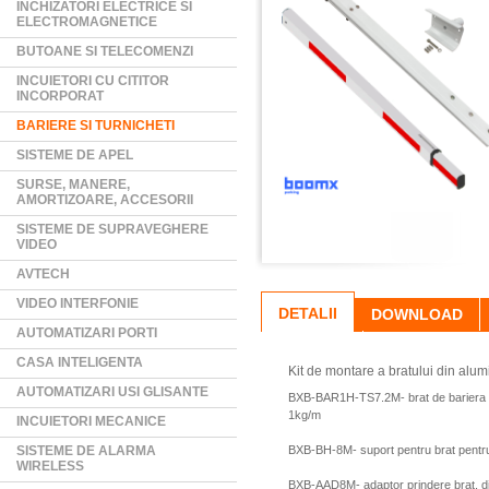
INCHIZATORI ELECTRICE SI
ELECTROMAGNETICE
BUTOANE SI TELECOMENZI
INCUIETORI CU CITITOR
INCORPORAT
BARIERE SI TURNICHETI
SISTEME DE APEL
SURSE, MANERE,
AMORTIZOARE, ACCESORII
SISTEME DE SUPRAVEGHERE
VIDEO
AVTECH
VIDEO INTERFONIE
DETALII
DOWNLOAD
AUTOMATIZARI PORTI
CASA INTELIGENTA
Kit de montare a bratului din al
AUTOMATIZARI USI GLISANTE
BXB-BAR1H-TS7.2M- brat de bariera de 
1kg/m
INCUIETORI MECANICE
SISTEME DE ALARMA
BXB-BH-8M- suport pentru brat pentr
WIRELESS
BXB-AAD8M- adaptor prindere brat, d