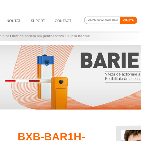
NOUTATI
SUPORT
CONTACT
re auto
/
brat de bariera 8m pentru servo 100 pro boomx
BXB-BAR1H-