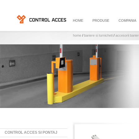
HOME
PRODUSE
COMPANIA
home
/
bariere si turnicheti
/
accesorii barie
CONTROL ACCES SI PONTAJ