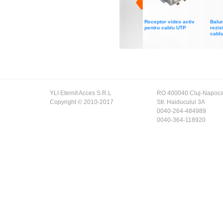
Receptor video activ
Balun
pentru cablu UTP
rezis
cabl
YLI Eternit Acces S.R.L
RO 400040 Cluj-Napoc
Copyright © 2010-2017
Str. Haiducului 3A
0040-264-484989
0040-364-118920