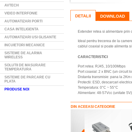
AVTECH
VIDEO INTERFONIE
DETALII
DOWNLOAD
AUTOMATIZARI PORTI
CASA INTELIGENTA
Extender retea si alimentare prin 
AUTOMATIZARI USI GLISANTE
Ideal pentru trecerea de la camere
INCUIETORI MECANICE
cablul coaxial si poate alimenta si
SISTEME DE ALARMA
CARACTERISTICI
WIRELESS
SOLUTII DE MASURARE
Port retea: RJ45, 10/100Mbps
TEMPERATURA
Port coaxial: 2 x BNC (un circuit 
Distanta transmisie: pana la 2Km (
SISTEME DE PARCARE CU
PLATA
Protectii: ESD, descarcari electrice
Temperatura: 0°C ~ 55°C
PRODUSE NOI
Alimentare: 48-57Vcc (unitate SV)
DIN ACEEASI CATEGORIE