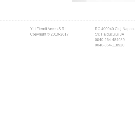
YLI Eternit Acces S.R.L
RO 400040 Cluj-Napoc
Copyright © 2010-2017
Str. Haiducului 3A
0040-264-484989
0040-364-118920