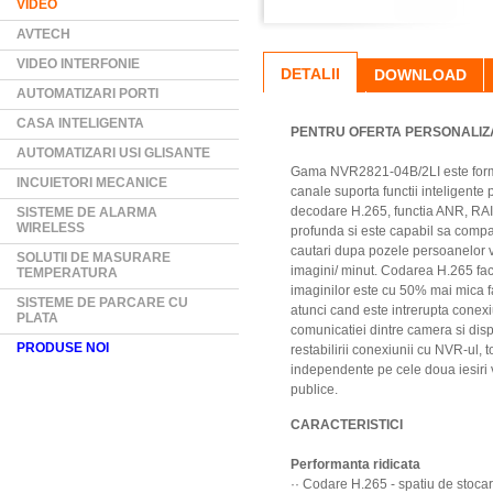
VIDEO
AVTECH
VIDEO INTERFONIE
DETALII
DOWNLOAD
AUTOMATIZARI PORTI
CASA INTELIGENTA
PENTRU OFERTA PERSONALIZA
AUTOMATIZARI USI GLISANTE
Gama NVR2821-04B/2LI este formata
INCUIETORI MECANICE
canale suporta functii inteligente
decodare H.265, functia ANR, RAID 
SISTEME DE ALARMA
WIRELESS
profunda si este capabil sa compar
cautari dupa pozele persoanelor v
SOLUTII DE MASURARE
imagini/ minut. Codarea H.265 fac
TEMPERATURA
imaginilor este cu 50% mai mica 
SISTEME DE PARCARE CU
atunci cand este intrerupta conexi
PLATA
comunicatiei dintre camera si disp
PRODUSE NOI
restabilirii conexiunii cu NVR-ul,
independente pe cele doua iesiri v
publice.
CARACTERISTICI
Performanta ridicata
·· Codare H.265 - spatiu de stoca