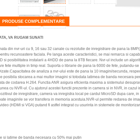
PRODUSE COMPLEMENTARE
TA, VA RUGAM SUNATI
 din nvr-uri cu 9, 16 sau 32 canale cu rezolutie de inregistrare de pana la 8MP(
 pentru recunoastere faciala. Pe langa aceste caracteristici, se mai remarca si capab
si posibilitatea instalarii a 4HDD de pana la 8TB fiecare. Nvr-ul include un algori
e fete multiple in timp real. Suporta o librarie de pana la 6000 de fete, putandu-se 
izate.Capacitatea de analiza a nvr-ului este de pana la 10 imagini/secunda, respe
e posibila stocarea a mai multor imagini si totodata latimea de banda necesara pe
fata de codarea H.264. Functia ANR asigura eficienta maxima a sistemului desupra
unea cu NVR-ul. Cu ajutorul acestei functii prezente in camera si in NVR, in cazul in
ozitivul de inregistrare, camera va inregistra local pe cardul MicroSD dupa care, i
 toate imaginile se vor transfera in memoria acestuia.NVR-ul permite redarea de ima
ideo (HDMI si VGA) putand fi astfel integrat cu usurinta in sistemele de monitorizare
re si latime de banda necesara cu 50% mai putin