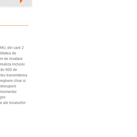
4K), din care 2
ilitatea de
tm de invatare
realiza inclusiv
ctiv 600 de
ntru transmiterea
veghere chiar si
treruperii
n momentul
gini
 ale localurilor