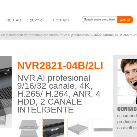
NOUTATI
SUPORT
CONTACT
utie ip kedacom de recunoastere faciala
/
nvr ai profesional 9/16/32 canale, 4k, h.265/ h.26
NVR2821-04B/2LI
NVR AI profesional
9/16/32 canale, 4K,
H.265/ H.264, ANR, 4
HDD, 2 CANALE
INTELIGENTE