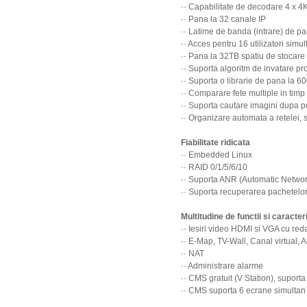
·· Capabilitate de decodare 4 x
·· Pana la 32 canale IP
·· Latime de banda (intrare) de p
·· Acces pentru 16 utilizatori simul
·· Pana la 32TB spatiu de stocar
·· Suporta algoritm de invatare p
·· Suporta o librarie de pana la 6
·· Comparare fete multiple in timp 
·· Suporta cautare imagini dupa po
·· Organizare automata a retelei,
Fiabilitate ridicata
·· Embedded Linux
·· RAID 0/1/5/6/10
·· Suporta ANR (Automatic Netwo
·· Suporta recuperarea pachetelo
Multitudine de functii si caracteri
·· Iesiri video HDMI si VGA cu re
·· E-Map, TV-Wall, Canal virtual, 
·· NAT
·· Administrare alarme
·· CMS gratuit (V Station), supor
·· CMS suporta 6 ecrane simultan (