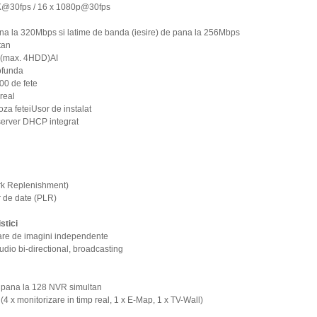
 4K@30fps / 16 x 1080p@30fps
ana la 320Mbps si latime de banda (iesire) de pana la 256Mbps
tan
e (max. 4HDD)AI
rofunda
000 de fete
real
za feteiUsor de instalat
 server DHCP integrat
rk Replenishment)
r de date (PLR)
stici
dare de imagini independente
Audio bi-directional, broadcasting
ta pana la 128 NVR simultan
4 x monitorizare in timp real, 1 x E-Map, 1 x TV-Wall)