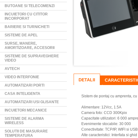
BUTOANE SI TELECOMENZI
INCUIETORI CU CITITOR
INCORPORAT
BARIERE SI TURNICHETI
SISTEME DE APEL
SURSE, MANERE,
AMORTIZOARE, ACCESORII
SISTEME DE SUPRAVEGHERE
VIDEO
AVTECH
VIDEO INTERFONIE
DETALII
CARACTERISTI
AUTOMATIZARI PORTI
CASA INTELIGENTA
Sistem de pontaj cu amprenta, cu e
AUTOMATIZARI USI GLISANTE
Alimentare: 12Vcc, 1.5A
INCUIETORI MECANICE
Camera foto: CCD 300Kpix
Capacitate utilizatori: 6 000 ampr
SISTEME DE ALARMA
WIRELESS
Evenimente stocabile: 30 000
Conectivitate: TCP/IP, WIFI si USB
SOLUTII DE MASURARE
Alte caracteristici: Interfata si g
TEMPERATURA