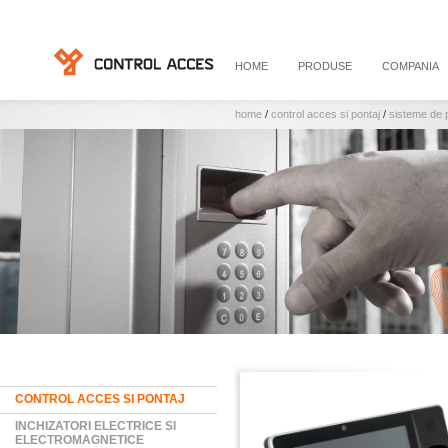
HOME
PRODUSE
COMPANIA
home
/
control acces si pontaj
/
sisteme de 
CONTROL ACCES SI PONTAJ
INCHIZATORI ELECTRICE SI
ELECTROMAGNETICE