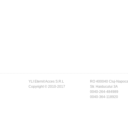
YLI Eternit Acces S.R.L
RO 400040 Cluj-Napoc
Copyright © 2010-2017
Str. Haiducului 3A
0040-264-484989
0040-364-118920