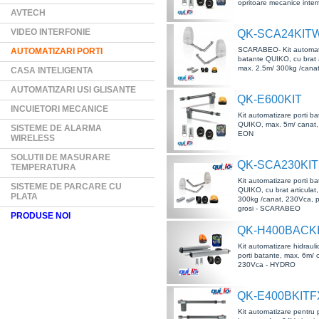
opritoare mecanice inte
AVTECH
VIDEO INTERFONIE
QK-SCA24KIT
SCARABEO- Kit automati
AUTOMATIZARI PORTI
batante QUIKO, cu brat a
max. 2.5m/ 300kg /cana
CASA INTELIGENTA
AUTOMATIZARI USI GLISANTE
QK-E600KIT
INCUIETORI MECANICE
Kit automatizare porti b
QUIKO, max. 5m/ canat,
SISTEME DE ALARMA
EON
WIRELESS
SOLUTII DE MASURARE
QK-SCA230KIT
TEMPERATURA
Kit automatizare porti b
SISTEME DE PARCARE CU
QUIKO, cu brat articulat
PLATA
300kg /canat, 230Vca, pe
grosi - SCARABEO
PRODUSE NOI
QK-H400BACK
Kit automatizare hidrauli
porti batante, max. 6m/ 
230Vca - HYDRO
QK-E400BKITF
Kit automatizare pentru p