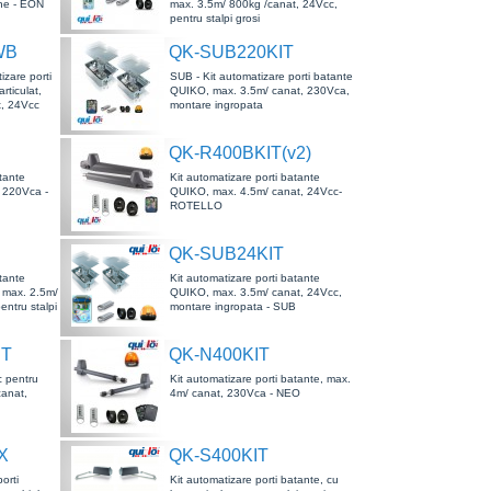
rne - EON
max. 3.5m/ 800kg /canat, 24Vcc,
pentru stalpi grosi
WB
QK-SUB220KIT
zare porti
SUB - Kit automatizare porti batante
rticulat,
QUIKO, max. 3.5m/ canat, 230Vca,
t, 24Vcc
montare ingropata
QK-R400BKIT(v2)
atante
Kit automatizare porti batante
 220Vca -
QUIKO, max. 4.5m/ canat, 24Vcc-
ROTELLO
QK-SUB24KIT
atante
Kit automatizare porti batante
, max. 2.5m/
QUIKO, max. 3.5m/ canat, 24Vcc,
ntru stalpi
montare ingropata - SUB
IT
QK-N400KIT
c pentru
Kit automatizare porti batante, max.
canat,
4m/ canat, 230Vca - NEO
X
QK-S400KIT
orti
Kit automatizare porti batante, cu