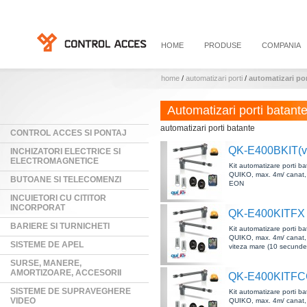
HOME
PRODUSE
COMPANIA
home
/
automatizari porti
/
automatizari por
Automatizari porti batant
automatizari porti batante
CONTROL ACCES SI PONTAJ
QK-E400BKIT(v
INCHIZATORI ELECTRICE SI
ELECTROMAGNETICE
Kit automatizare porti b
QUIKO, max. 4m/ canat,
BUTOANE SI TELECOMENZI
EON
INCUIETORI CU CITITOR
INCORPORAT
QK-E400KITFX
BARIERE SI TURNICHETI
Kit automatizare porti b
QUIKO, max. 4m/ canat,
SISTEME DE APEL
viteza mare (10 secund
SURSE, MANERE,
AMORTIZOARE, ACCESORII
QK-E400KITF
SISTEME DE SUPRAVEGHERE
Kit automatizare porti b
VIDEO
QUIKO, max. 4m/ canat,