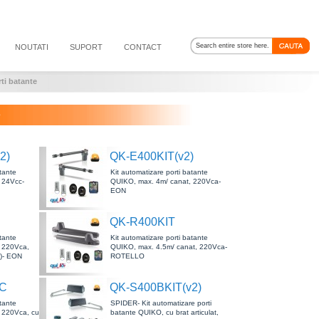
NOUTATI
SUPORT
CONTACT
ti batante
e
2)
QK-E400KIT(v2)
atante
Kit automatizare porti batante
 24Vcc-
QUIKO, max. 4m/ canat, 220Vca-
EON
QK-R400KIT
atante
Kit automatizare porti batante
 220Vca,
QUIKO, max. 4.5m/ canat, 220Vca-
e)- EON
ROTELLO
CC
QK-S400BKIT(v2)
atante
SPIDER- Kit automatizare porti
 220Vca, cu
batante QUIKO, cu brat articulat,