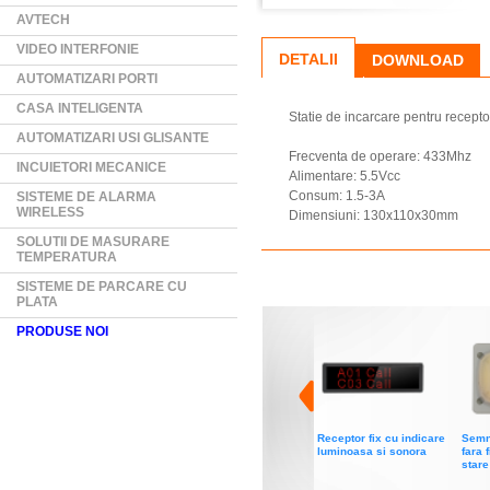
AVTECH
VIDEO INTERFONIE
DETALII
DOWNLOAD
AUTOMATIZARI PORTI
CASA INTELIGENTA
Statie de incarcare pentru recept
AUTOMATIZARI USI GLISANTE
Frecventa de operare: 433Mhz
INCUIETORI MECANICE
Alimentare: 5.5Vcc
Consum: 1.5-3A
SISTEME DE ALARMA
WIRELESS
Dimensiuni: 130x110x30mm
SOLUTII DE MASURARE
TEMPERATURA
SISTEME DE PARCARE CU
PLATA
PRODUSE NOI
Receptor fix cu indicare
Semn
luminoasa si sonora
fara 
stare