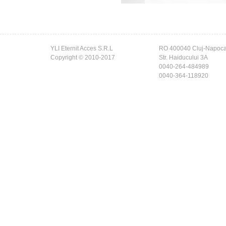
YLI Eternit Acces S.R.L
RO 400040 Cluj-Napoc
Copyright © 2010-2017
Str. Haiducului 3A
0040-264-484989
0040-364-118920