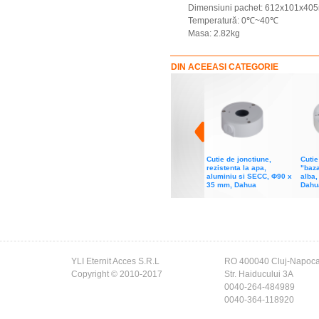
Dimensiuni pachet: 612x101x40
Temperatură: 0℃~40℃
Masa: 2.82kg
DIN ACEEASI CATEGORIE
Cutie de jonctiune,
Cutie
rezistenta la apa,
"baza
aluminiu si SECC, Φ90 x
alba
35 mm, Dahua
Dahu
YLI Eternit Acces S.R.L
RO 400040 Cluj-Napoc
Copyright © 2010-2017
Str. Haiducului 3A
0040-264-484989
0040-364-118920