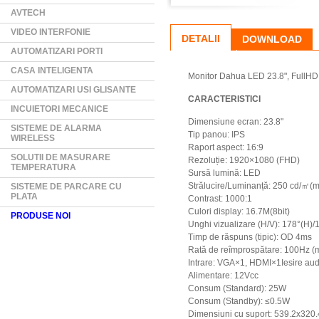
AVTECH
VIDEO INTERFONIE
DETALII
DOWNLOAD
AUTOMATIZARI PORTI
CASA INTELIGENTA
Monitor Dahua LED 23.8", FullHD
AUTOMATIZARI USI GLISANTE
CARACTERISTICI
INCUIETORI MECANICE
Dimensiune ecran: 23.8"
SISTEME DE ALARMA
Tip panou: IPS
WIRELESS
Raport aspect: 16:9
SOLUTII DE MASURARE
Rezoluție: 1920×1080 (FHD)
TEMPERATURA
Sursă lumină: LED
Strălucire/Luminanță: 250 cd/㎡(
SISTEME DE PARCARE CU
PLATA
Contrast: 1000:1
Culori display: 16.7M(8bit)
PRODUSE NOI
Unghi vizualizare (H/V): 178°(H)/
Timp de răspuns (tipic): OD 4ms
Rată de reîmprospătare: 100Hz (
Intrare: VGA×1, HDMI×1Iesire au
Alimentare: 12Vcc
Consum (Standard): 25W
Consum (Standby): ≤0.5W
Dimensiuni cu suport: 539.2x32