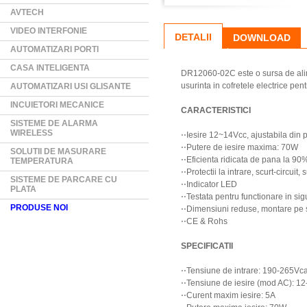
AVTECH
VIDEO INTERFONIE
DETALII
DOWNLOAD
AUTOMATIZARI PORTI
CASA INTELIGENTA
DR12060-02C este o sursa de alim
usurinta in cofretele electrice pent
AUTOMATIZARI USI GLISANTE
INCUIETORI MECANICE
CARACTERISTICI
SISTEME DE ALARMA
WIRELESS
⋅⋅Iesire 12~14Vcc, ajustabila din 
⋅⋅Putere de iesire maxima: 70W
SOLUTII DE MASURARE
⋅⋅Eficienta ridicata de pana la 90
TEMPERATURA
⋅⋅Protectii la intrare, scurt-circuit
SISTEME DE PARCARE CU
⋅⋅Indicator LED
PLATA
⋅⋅Testata pentru functionare in si
PRODUSE NOI
⋅⋅Dimensiuni reduse, montare pe 
⋅⋅CE & Rohs
SPECIFICATII
⋅⋅Tensiune de intrare: 190-265Vc
⋅⋅Tensiune de iesire (mod AC): 12
⋅⋅Curent maxim iesire: 5A