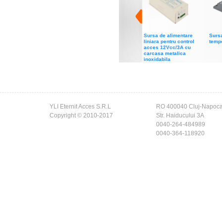
Sursa de alimentare
Sursa
liniara pentru control
temp
acces 12Vcc/3A cu
carcasa metalica
inoxidabila
YLI Eternit Acces S.R.L
RO 400040 Cluj-Napoc
Copyright © 2010-2017
Str. Haiducului 3A
0040-264-484989
0040-364-118920