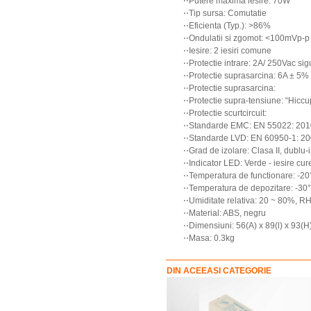
⋅⋅Putere maxima iesire: 70W
⋅⋅Tip sursa: Comutatie
⋅⋅Eficienta (Typ.): >86%
⋅⋅Ondulatii si zgomot: <100mVp-p
⋅⋅Iesire: 2 iesiri comune
⋅⋅Protectie intrare: 2A/ 250Vac sig
⋅⋅Protectie suprasarcina: 6A ± 5%
⋅⋅Protectie suprasarcina:
⋅⋅Protectie supra-tensiune: “Hic
⋅⋅Protectie scurtcircuit:
⋅⋅Standarde EMC: EN 55022: 201
⋅⋅Standarde LVD: EN 60950-1: 200
⋅⋅Grad de izolare: Clasa II, dublu-
⋅⋅Indicator LED: Verde - iesire cu
⋅⋅Temperatura de functionare: -2
⋅⋅Temperatura de depozitare: -30
⋅⋅Umiditate relativa: 20 ~ 80%, R
⋅⋅Material: ABS, negru
⋅⋅Dimensiuni: 56(A) x 89(l) x 93(
⋅⋅Masa: 0.3kg
DIN ACEEASI CATEGORIE