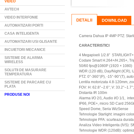
VIDEO
AVTECH
VIDEO INTERFONIE
DETALII
DOWNLOAD
AUTOMATIZARI PORTI
CASA INTELIGENTA
Camera Dahua IP 4MP PTZ: Starlig
AUTOMATIZARI USI GLISANTE
CARACTERISTICI
INCUIETORI MECANICE
4 Megapixeli 1/2.8” STARLIGH
SISTEME DE ALARMA
Codare Smart H.264+/H.265+, Tri
WIRELESS
50/60 fps@1080P (1920 × 1080)
SOLUTII DE MASURARE
WDR (120 dB), Day/Night (ICR), U
TEMPERATURA
PTZ: 0°-360°(P), -15°-90°(T), auto 
Lentila motorizata 4.8-120mm, z
SISTEME DE PARCARE CU
PLATA
FOV: H: 62.8°–2.6°; V: 33.2°–1.7°
Distanta IR 100m
PRODUSE NOI
Alarma I/O 2/1, Audio I/O 1/1, int
IP66, POE+, micro SD Card 256G
Speed Dome, Seria WizSense
Tehnologie Starlight: imagini color
Tehnologie PFA: scurteaza durata f
Analiza Video Inteligenta (IVS): SM
Tehnologie WDR (120dB): optimiz