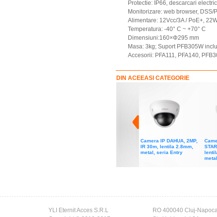
Protectie: IP66, descarcari electr
Monitorizare: web browser, DSS/
Alimentare: 12Vcc/3A / PoE+, 22
Temperatura: -40° C ~ +70° C
Dimensiuni:160×Φ295 mm
Masa: 3kg; Suport PFB305W incl
Accesorii: PFA111, PFA140, PFB
DIN ACEEASI CATEGORIE
Camera IP DAHUA, 2MP,
Came
IR 30m, lentila 2.8mm,
STAR
metal, seria Entry
lenti
metal
YLI Eternit Acces S.R.L
RO 400040 Cluj-Napoc