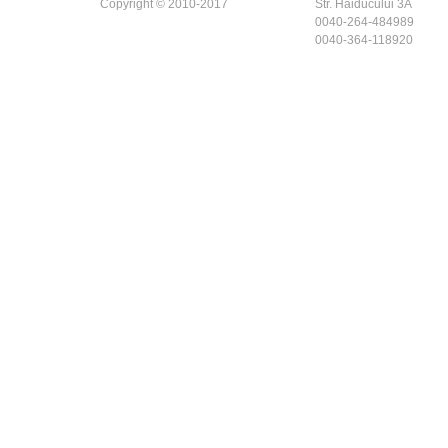
Copyright © 2010-2017
Str. Haiducului 3A
0040-264-484989
0040-364-118920