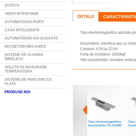
AVTECH
VIDEO INTERFONIE
DETALII
CARACTERISTI
AUTOMATIZARI PORTI
CASA INTELIGENTA
Yala electromagnetica aplicata pe
AUTOMATIZARI USI GLISANTE
Deschidere: electrica sau cu chei
INCUIETORI MECANICE
Consum: 4.5A la 12Vcc
Forta de inchidere: 2000kgf
SISTEME DE ALARMA
WIRELESS
Alte caracteristici: montare vertica
SOLUTII DE MASURARE
TEMPERATURA
SISTEME DE PARCARE CU
PLATA
PRODUSE NOI
Yala electromagnetica
Yala 
incastrabila YS-131NO
inca