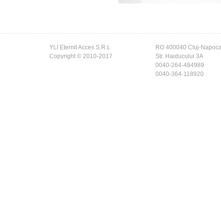
YLI Eternit Acces S.R.L
RO 400040 Cluj-Napoc
Copyright © 2010-2017
Str. Haiducului 3A
0040-264-484989
0040-364-118920