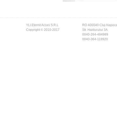
YLI Eternit Acces S.R.L
RO 400040 Cluj-Napoc
Copyright © 2010-2017
Str. Haiducului 3A
0040-264-484989
0040-364-118920