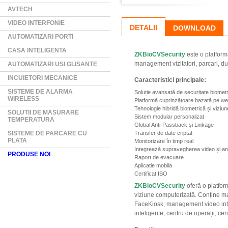
AVTECH
VIDEO INTERFONIE
DETALII
DOWNLOAD
AUTOMATIZARI PORTI
CASA INTELIGENTA
ZKBioCVSecurity
este o platfor
management vizitatori, parcari, dul
AUTOMATIZARI USI GLISANTE
INCUIETORI MECANICE
Caracteristici principale:
SISTEME DE ALARMA
Soluție avansată de securitate biometr
WIRELESS
Platformă cuprinzătoare bazată pe w
Tehnologie hibridă biometrică și viziu
SOLUTII DE MASURARE
Sistem modular personalizat
TEMPERATURA
Global Anti-Passback și Linkage
SISTEME DE PARCARE CU
Transfer de date criptat
PLATA
Monitorizare în timp real
Integrează supravegherea video și ana
PRODUSE NOI
Raport de evacuare
Aplicatie mobila
Certificat ISO
ZKBioCVSecurity
oferă o platfo
viziune computerizată. Conține mai
FaceKiosk, management video intel
inteligente, centru de operații, ce