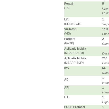
Pontaj
5
(TA)
Upgra
La co
Lift
1
(ELEVATOR)
Se po
Vizitatori
1/5K
(VIS)
Punct
Parcare
2
(PARK)
Cam
Aplicatie Mobila
(MBAPP-ADM)
Desti
Aplicatie Mobila
200
(MBAPP-EMP)
Desti
IVS
64
Numa
1
AD
Integ
API
1
Integ
HA
1
HighA
PUSH Protocol
1