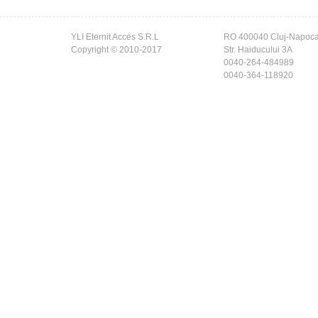
YLI Eternit Acces S.R.L
RO 400040 Cluj-Napoc
Copyright © 2010-2017
Str. Haiducului 3A
0040-264-484989
0040-364-118920