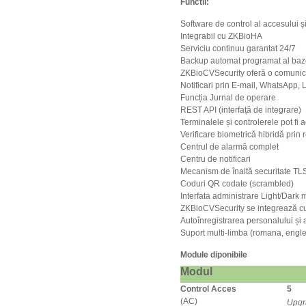
Functii:
Software de control al accesului 
Integrabil cu ZKBioHA
Serviciu continuu garantat 24/7
Backup automat programat al baz
ZKBioCVSecurity oferă o comunic
Notificari prin E-mail, WhatsApp
Funcția Jurnal de operare
REST API (interfață de integrare)
Terminalele și controlerele pot fi
Verificare biometrică hibridă prin 
Centrul de alarmă complet
Centru de notificari
Mecanism de înaltă securitate TL
Coduri QR codate (scrambled)
Interfata administrare Light/Dark
ZKBioCVSecurity se integrează cu
Autoînregistrarea personalului și a 
Suport multi-limba (romana, englez
Module diponibile
Modul
Control Acces
5
(AC)
Upgra