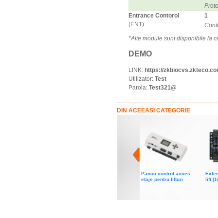
Prot
Entrance Contorol
1
(ENT)
Contr
*Alte module sunt disponibile la c
DEMO
LINK:
https://zkbiocvs.zkteco.c
Utilizator:
Test
Parola:
Test321@
DIN ACEEASI CATEGORIE
Panou control acces
Exten
etaje pentru lifturi
lift (