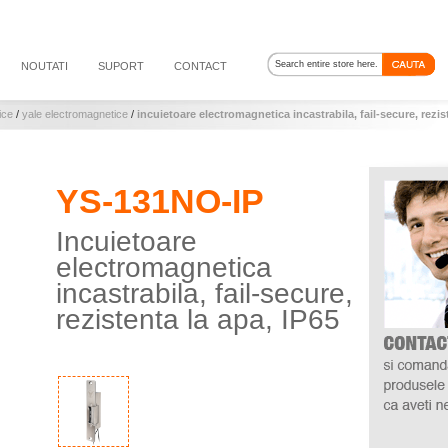
NOUTATI
SUPORT
CONTACT
ice
/
yale electromagnetice
/
incuietoare electromagnetica incastrabila, fail-secure, rezis
YS-131NO-IP
Incuietoare
electromagnetica
incastrabila, fail-secure,
rezistenta la apa, IP65