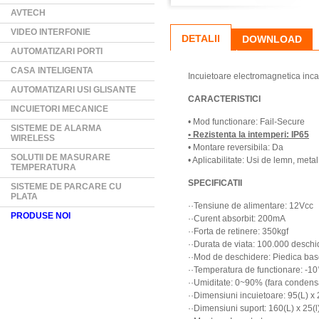
AVTECH
VIDEO INTERFONIE
DETALII
DOWNLOAD
AUTOMATIZARI PORTI
CASA INTELIGENTA
Incuietoare electromagnetica incas
AUTOMATIZARI USI GLISANTE
CARACTERISTICI
INCUIETORI MECANICE
• Mod functionare: Fail-Secure
SISTEME DE ALARMA
• Rezistenta la intemperi: IP65
WIRELESS
• Montare reversibila: Da
SOLUTII DE MASURARE
• Aplicabilitate: Usi de lemn, meta
TEMPERATURA
SPECIFICATII
SISTEME DE PARCARE CU
PLATA
··Tensiune de alimentare: 12Vcc
PRODUSE NOI
··Curent absorbit: 200mA
··Forta de retinere: 350kgf
··Durata de viata: 100.000 deschi
··Mod de deschidere: Piedica bas
··Temperatura de functionare: -1
··Umiditate: 0~90% (fara condens
··Dimensiuni incuietoare: 95(L) x
··Dimensiuni suport: 160(L) x 25(