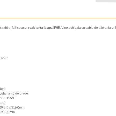
trabila, fail-secure,
rezistenta la apa IP65.
Vine echipata cu cablu de alimentare fle
l, PVC
deri
culanta 45 de grade
0°C ~ +55°C
are)
 20.5(l) x 31(A)mm
l) x 3(A)mm